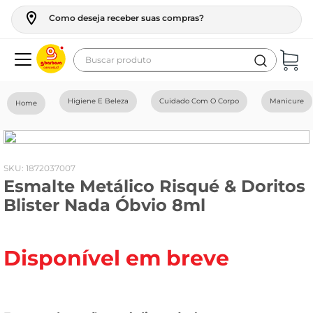
Como deseja receber suas compras?
Buscar produto
Termos mais buscados
Higiene E Beleza
Cuidado Com O Corpo
Manicure
geladeira
maquina lavar
fogao
:
1872037007
Esmalte Metálico Risqué & Doritos
café
Blister Nada Óbvio 8ml
cerveja
frango
Disponível em breve
vinho
leite
tv