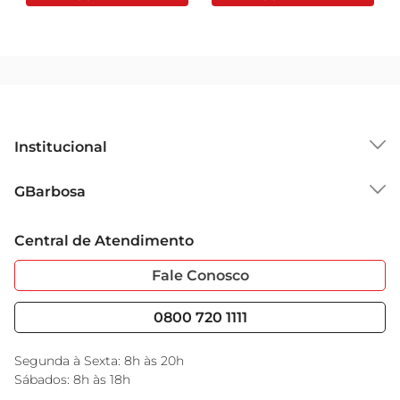
Institucional
Sobre o GBarbosa
GBarbosa
Grupo Cencosud
Trabalhe Conosco
Cartão GBarbosa
Central de Atendimento
Sobre Privacidade
Garantia Estendida
Portal do Fornecedo
Código de Ética
Fale Conosco
Nossas Lojas
Serviços
Cencosud Media
Blog GBarbosa
0800 720 1111
Black Friday
Encarte do Dia
Segunda à Sexta: 8h às 20h
Sábados: 8h às 18h