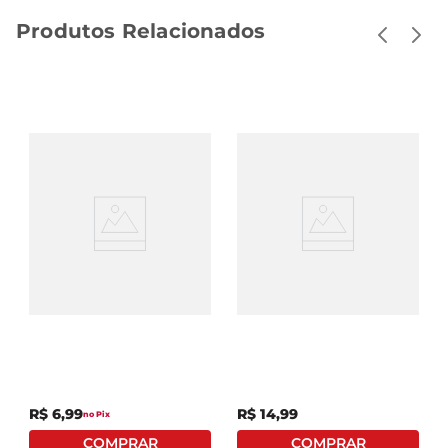
Produtos Relacionados
Esmalte Impala
Kit Alicate + Espátula P/
Cremoso Beterraba
Unhas Mundial Personal
7,5ml
Care Sandy
R$
6
,
99
R$
14
,
99
no Pix