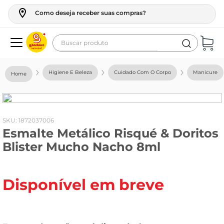
Como deseja receber suas compras?
Buscar produto
Termos mais buscados
Higiene E Beleza
Cuidado Com O Corpo
Manicure
geladeira
maquina lavar
fogao
:
1872037006
Esmalte Metálico Risqué & Doritos
café
Blister Mucho Nacho 8ml
cerveja
frango
Disponível em breve
leite
vinho
leite pó