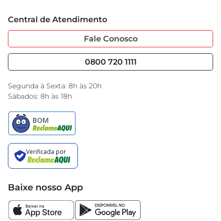
Trabalhe Conosco
Cartão GBarbosa
Central de Atendimento
Sobre Privacidade
Garantia Estendida
Portal do Fornecedo
Código de Ética
Fale Conosco
Nossas Lojas
Serviços
Cencosud Media
Blog GBarbosa
0800 720 1111
Black Friday
Encarte do Dia
Segunda à Sexta: 8h às 20h
Sábados: 8h às 18h
Baixe nosso App