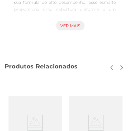
sua fórmula de alto desempenho, esse esmalte 
proporciona uma cobertura uniforme e um 
acabamento impecável a cada aplicação. Ideal 
para quem busca deixar as unhas com um visual 
VER MAIS
deslumbrante e cheio de vida.

Alta Qualidade e Resultados Impecáveis 

Com 8ml de conteúdo, o esmalte Colorama é 
especialmente desenvolvido para oferecer cores 
intensas e longa duração.O tom framboesa é 
Produtos Relacionados
perfeito para qualquer ocasião, trazendo um 
toque de sofisticação e alegria às suas mãos. A 
sua fórmula cremosa facilita a aplicação, 
garantindo uma secagem rápida e um brilho 
duradouro. O uso deste produto não só realça a 
beleza das unhas, mas também traz uma 
sensação de cuidado e elegância.

Aplicação descomplicada 

O esmalte Colorama Cremoso 2x1 foi pensado 
para ser prático. Sua embalagem leve e 