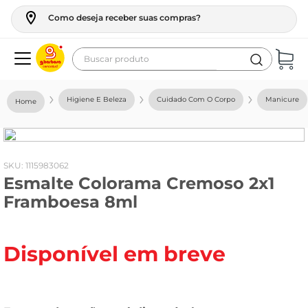
Como deseja receber suas compras?
Buscar produto
Termos mais buscados
Higiene E Beleza
Cuidado Com O Corpo
Manicure
geladeira
maquina lavar
fogao
:
1115983062
Esmalte Colorama Cremoso 2x1
café
Framboesa 8ml
cerveja
frango
Disponível em breve
leite
vinho
leite pó