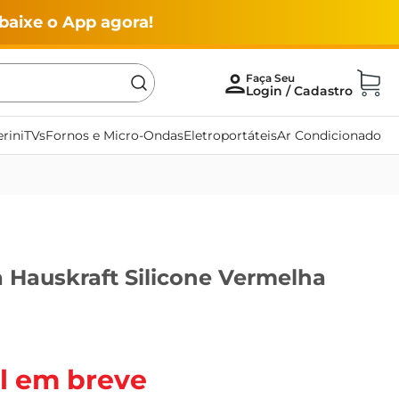
baixe o App agora!
rini
TVs
Fornos e Micro-Ondas
Eletroportáteis
Ar Condicionado
 Hauskraft Silicone Vermelha
l em breve