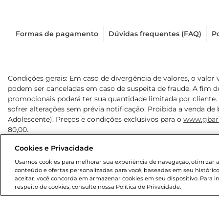
Formas de pagamento
Dúvidas frequentes (FAQ)
Po
Condições gerais: Em caso de divergência de valores, o valor 
podem ser canceladas em caso de suspeita de fraude. A fim 
promocionais poderá ter sua quantidade limitada por cliente.
sofrer alterações sem prévia notificação. Proibida a venda de b
Adolescente). Preços e condições exclusivos para o
www.gbar
80,00.
Cookies e Privacidade
© 2025 Copyright. Todos os direitos reservados Gbarbosa.
Usamos cookies para melhorar sua experiência de navegação, otimizar as 
conteúdo e ofertas personalizadas para você, baseadas em seu histórico
aceitar, você concorda em armazenar cookies em seu dispositivo. Para 
respeito de cookies, consulte nossa Política de Privacidade.
Cencosud Brasil Comercial SA.CNPJ sob n° 39.346.861/0350-3