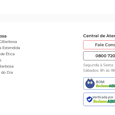
Central de At
osa
 GBarbosa
Fale Con
a Estendida
de Ética
0800 720 
s
Segunda à Sexta:
Barbosa
Sábados: 8h às 18
 do Dia