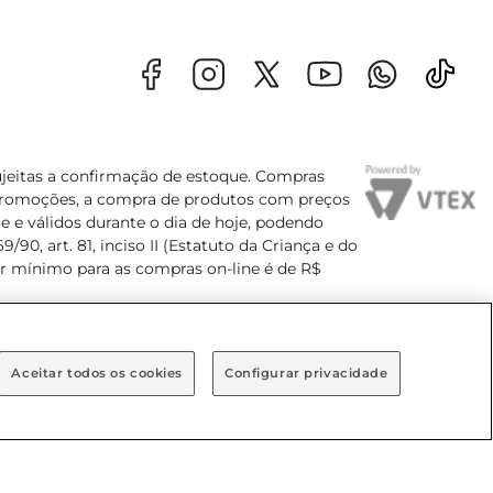
sujeitas a confirmação de estoque. Compras
s promoções, a compra de produtos com preços
e e válidos durante o dia de hoje, podendo
90, art. 81, inciso II (Estatuto da Criança e do
lor mínimo para as compras on-line é de R$
Aceitar todos os cookies
Configurar privacidade
Bairro Brooklin Paulista, na cidade de São Paulo - SP.