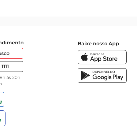
endimento
Baixe nosso App
osco
1111
 8h às 20h
h