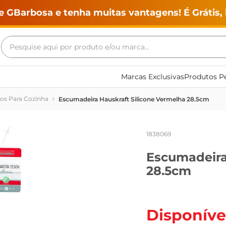
e GBarbosa e tenha muitas vantagens! É Grátis, 
Pesquise aqui por produto e/ou marca...
Termos mais buscados
Marcas Exclusivas
Produtos Pe
geladeira
ios Para Cozinha
Escumadeira Hauskraft Silicone Vermelha 28.5cm
maquina lavar
fogao
1838069
café
Escumadeira
cerveja
28.5cm
frango
leite
vinho
Disponíve
leite pó