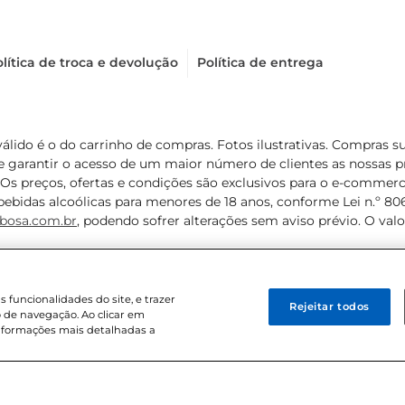
lítica de troca e devolução
Política de entrega
válido é o do carrinho de compras. Fotos ilustrativas. Compras 
de garantir o acesso de um maior número de clientes as nossa
 Os preços, ofertas e condições são exclusivos para o e-commerc
ebidas alcoólicas para menores de 18 anos, conforme Lei n.º 8069/
bosa.com.br
, podendo sofrer alterações sem aviso prévio. O va
funcionalidades do site, e trazer
Rejeitar todos
 de navegação. Ao clicar em
informações mais detalhadas a
8 . Sediada na Av. das Nações Unidas, 12.995, 21º andar, CEP: 04.578-000, 