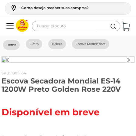
Como deseja receber suas compras?
Buscar produto
Termos mais buscados
Eletro
Beleza
Escova Modeladora
geladeira
maquina lavar
fogao
:
1805554
Escova Secadora Mondial ES-14
café
1200W Preto Golden Rose 220V
cerveja
frango
Disponível em breve
leite
vinho
leite pó