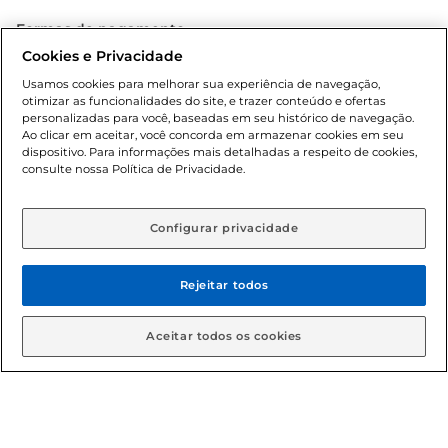
Formas de pagamento
Cookies e Privacidade
Dúvidas frequentes (FAQ)
Usamos cookies para melhorar sua experiência de navegação,
otimizar as funcionalidades do site, e trazer conteúdo e ofertas
Política de troca e devolução
personalizadas para você, baseadas em seu histórico de navegação.
Ao clicar em aceitar, você concorda em armazenar cookies em seu
dispositivo. Para informações mais detalhadas a respeito de cookies,
Política de entrega
consulte nossa Política de Privacidade.
Configurar privacidade
Rejeitar todos
Condições gerais: Em caso de divergência de valores, o
Aceitar todos os cookies
valor válido é o do carrinho de compras. Fotos ilustrativas.
Compras sujeitas a confirmação de estoque. Compras
podem ser canceladas em caso de suspeita de fraude. A fim
de garantir o acesso de um maior número de clientes as
nossas promoções, a compra de produtos com preços