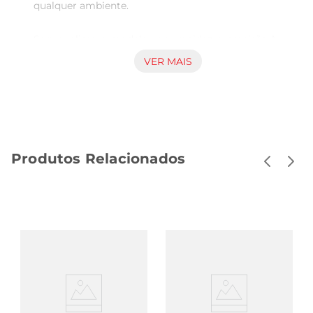
qualquer ambiente. 

Seque, alisse e modele com rapidez e precisão.A 
Escova Secadora Mondial ES-14, com seus 1200W 
VER MAIS
de potência e controle de temperatura ajustável 
com até três níveis,permitindo que você ajuste a 
intensidade de acordo com suas necessidades e 
tipo de cabelo, oferece resultados incríveis em 
menos tempo. Além disso, o cabo giratório 
Produtos Relacionados
facilita o manuseio, evitando emaranhados e 
proporcionando maior liberdade de movimento 
durante o uso. 

Principais características da Escova Secadora 
Mondial ES-14: 

- Modelo: ES-14 

- Cor: Preto/Golden Rose 

- Voltagem: Disponível em 127V e 220V 
