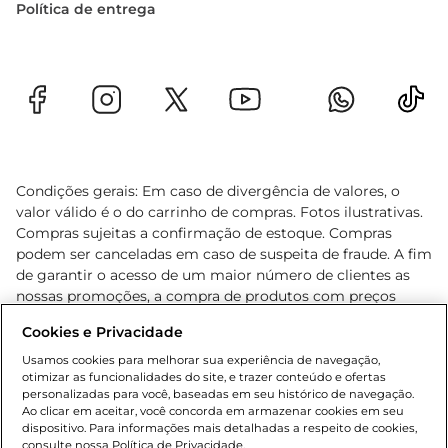
Política de entrega
Condições gerais: Em caso de divergência de valores, o
valor válido é o do carrinho de compras. Fotos ilustrativas.
Compras sujeitas a confirmação de estoque. Compras
podem ser canceladas em caso de suspeita de fraude. A fim
de garantir o acesso de um maior número de clientes as
nossas promoções, a compra de produtos com preços
promocionais poderá ter sua quantidade limitada por
Cookies e Privacidade
cliente. Os preços, ofertas e condições são exclusivos para
o e-commerce e válidos durante o dia de hoje, podendo
Usamos cookies para melhorar sua experiência de navegação,
otimizar as funcionalidades do site, e trazer conteúdo e ofertas
sofrer alterações sem prévia notificação. Proibida a venda
personalizadas para você, baseadas em seu histórico de navegação.
de bebidas alcoólicas para menores de 18 anos, conforme
Ao clicar em aceitar, você concorda em armazenar cookies em seu
Lei n.º 8069/90, art. 81, inciso II (Estatuto da Criança e do
dispositivo. Para informações mais detalhadas a respeito de cookies,
Adolescente). Preços e condições exclusivos para o
consulte nossa Política de Privacidade.