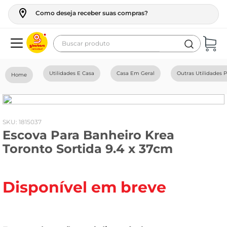
Como deseja receber suas compras?
Buscar produto
Termos mais buscados
Utilidades E Casa
Casa Em Geral
Outras Utilidades 
geladeira
maquina lavar
fogao
:
1815037
Escova Para Banheiro Krea
café
Toronto Sortida 9.4 x 37cm
cerveja
frango
Disponível em breve
leite
vinho
celular