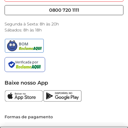
Nossas Lojas
Serviços
Cencosud Media
Blog GBarbosa
0800 720 1111
Black Friday
Encarte do Dia
Segunda à Sexta: 8h às 20h
Sábados: 8h às 18h
Baixe nosso App
Formas de pagamento