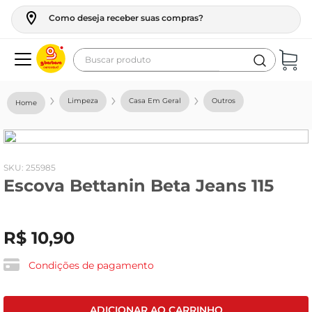
Como deseja receber suas compras?
Buscar produto
Termos mais buscados
Limpeza
Casa Em Geral
Outros
geladeira
maquina lavar
fogao
:
255985
Escova Bettanin Beta Jeans 115
café
cerveja
R$
10
,
90
frango
leite
Condições de pagamento
vinho
leite pó
ADICIONAR AO CARRINHO