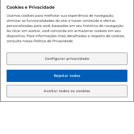
Dúvidas frequentes (FAQ)
Cookies e Privacidade
Política de troca e devolução
Usamos cookies para melhorar sua experiência de navegação,
otimizar as funcionalidades do site, e trazer conteúdo e ofertas
Política de entrega
personalizadas para você, baseadas em seu histórico de navegação.
Ao clicar em aceitar, você concorda em armazenar cookies em seu
dispositivo. Para informações mais detalhadas a respeito de cookies,
consulte nossa Política de Privacidade.
Configurar privacidade
Rejeitar todos
Condições gerais: Em caso de divergência de valores, o
valor válido é o do carrinho de compras. Fotos ilustrativas.
Aceitar todos os cookies
Compras sujeitas a confirmação de estoque. Compras
podem ser canceladas em caso de suspeita de fraude. A fim
de garantir o acesso de um maior número de clientes as
nossas promoções, a compra de produtos com preços
promocionais poderá ter sua quantidade limitada por
cliente. Os preços, ofertas e condições são exclusivos para
o e-commerce e válidos durante o dia de hoje, podendo