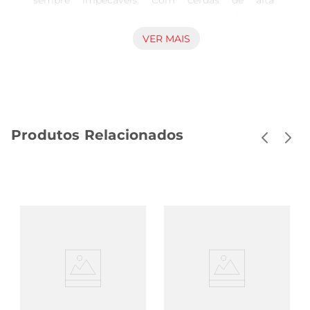
sempre impecáveis. Com cerdas de alta 
qualidade, ela proporciona uma limpeza 
profunda, removendo sujeiras e fiapos de maneira 
VER MAIS
eficiente. Seu design ergonômico facilita o 
manuseio, tornando o processo de escovação 
mais prático e confortável.

Características Principais  

Esta escova foi especialmente desenvolvida para 
Produtos Relacionados
o cuidado de tecidos jeans, garantindo que suas 
roupas fiquem livres de resíduos indesejados. As 
cerdas são firmes, mas ao mesmo tempo suaves 
o suficiente para não danificar o tecido. Além 
disso, seu formato permite alcançar áreas de 
difícil acesso, garantindo uma limpeza completa.

Uso e Manutenção  

A Escova Bettanin Beta Jeans 115 é fácil de usar. 
Basta escovar suavemente a superfície do jeans 
para remover sujeiras e pelinhos. Para manter a 
escova em boas condições, recomendase limpála 