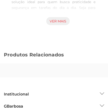
solução ideal para quem busca praticidade e 
segurança em tarefas do dia a dia. Seja para 
alcançar prateleiras altas, realizar manutenções 
em casa ou em projetos de bricolagem, essa 
VER MAIS
escada oferece a estabilidade necessária para que 
você possa executar suas atividades com 
confiança. Com um design leve e fácil de 
manusear, é perfeita para uso doméstico e 
profissional.

Produtos Relacionados
Construção Robusta e Leve  

Fabricada em alumínio, a escada Mor 5103 
combina resistência e leveza, permitindo que 
você a transporte com facilidade de um local 
para outro. Sua estrutura é projetada para 
suportar até 150 kg, garantindo segurança 
durante o uso. Os degraussão amplos e 
Institucional
antiderrapantes, proporcionando uma base firme 
para os pés, o que minimiza o risco de 
Sobre o GBarbosa
GBarbosa
escorregões e quedas.
