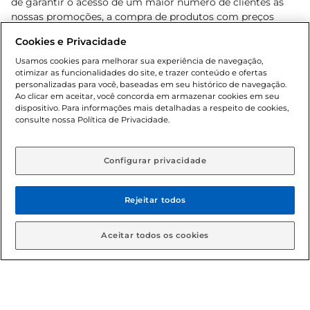
de garantir o acesso de um maior número de clientes as
nossas promoções, a compra de produtos com preços
promocionais poderá ter sua quantidade limitada por
Cookies e Privacidade
cliente. Os preços, ofertas e condições são exclusivos para
o e-commerce e válidos durante o dia de hoje, podendo
Usamos cookies para melhorar sua experiência de navegação,
otimizar as funcionalidades do site, e trazer conteúdo e ofertas
sofrer alterações sem prévia notificação. Proibida a venda
personalizadas para você, baseadas em seu histórico de navegação.
de bebidas alcoólicas para menores de 18 anos, conforme
Ao clicar em aceitar, você concorda em armazenar cookies em seu
Lei n.º 8069/90, art. 81, inciso II (Estatuto da Criança e do
dispositivo. Para informações mais detalhadas a respeito de cookies,
Adolescente). Preços e condições exclusivos para o
consulte nossa Política de Privacidade.
www.gbarbosa.com.br
, podendo sofrer alterações sem
aviso prévio. O valor mínimo para as compras on-line é de
R$ 80,00.
Configurar privacidade
Rejeitar todos
© 2026 Copyright. Todos os direitos
reservados Gbarbosa.
Aceitar todos os cookies
Cencosud Brasil Comercial SA.CNPJ sob n° 39.346.861/0350-38 .
Sediada na Av. das Nações Unidas, 12.995, 21º andar, CEP: