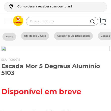
Como deseja receber suas compras?
Buscar produto
Termos mais buscados
Utilidades E Casa
Acessórios De Bricolagem
Escada
geladeira
maquina lavar
fogao
:
1099215
Escada Mor 5 Degraus Alumínio
café
5103
cerveja
frango
Disponível em breve
leite
vinho
leite pó