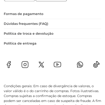
 Material: Alumínio  

 Número de degraus: 5  

 Capacidade máxima: 150 kg  

Formas de pagamento
 Dimensões: Altura total de 1,40 m, largura de 
0,45 m e profundidade de 0,08 m quando fechada 
Dúvidas frequentes (FAQ)
Política de troca e devolução
 Peso: 3,5 kg  

Com a escada Mor Alumínio 5 Degraus 5103, você 
Política de entrega
terá um aliado versátil e seguro para todas as 
suas necessidades de altura, facilitando o seu dia 
a dia com eficiência e tranquilidade.
Condições gerais: Em caso de divergência de valores, o
valor válido é o do carrinho de compras. Fotos ilustrativas.
Compras sujeitas a confirmação de estoque. Compras
podem ser canceladas em caso de suspeita de fraude. A fim