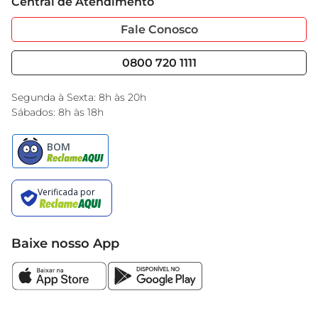
Central de Atendimento
Sobre Privacidade
Garantia Estendida
Portal do Fornecedo
Código de Ética
Fale Conosco
Nossas Lojas
Serviços
Cencosud Media
Blog GBarbosa
0800 720 1111
Black Friday
Encarte do Dia
Segunda à Sexta: 8h às 20h
Sábados: 8h às 18h
Baixe nosso App