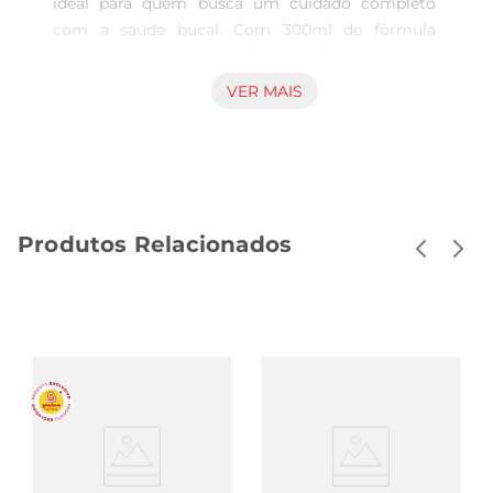
ideal para quem busca um cuidado completo 
com a saúde bucal. Com 300ml de fórmula 
enriquecida com saborde hortelã, proporciona 
uma sensação de frescor que dura por horas. Sua 
VER MAIS
ação antisséptica ajuda a combater as bactérias 
que causam o mau hálito, promovendo um 
sorriso mais saudável e confiante.

Tecnologia avançada para uma higiene bucal 
completa  

Produtos Relacionados
Desenvolvido com tecnologia de ponta, o 
antisséptico OralB L500P atua profundamente, 
alcançando áreas difíceis de serem limpas apenas 
com a escovação. Sua fórmula é projetada para 
eliminar até 99 das bactérias, contribuindo para a 
prevenção de problemas bucais como cáries e 
gengivite. O uso regular do produto potencializa 
a eficácia da escovação, garantindo uma limpeza 
mais completa.

Recomendações de uso
