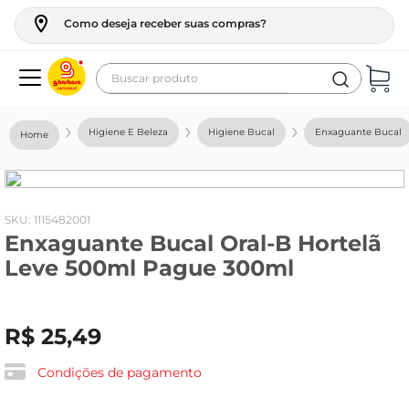
Como deseja receber suas compras?
Buscar produto
Termos mais buscados
Higiene E Beleza
Higiene Bucal
Enxaguante Bucal
geladeira
maquina lavar
fogao
:
1115482001
Enxaguante Bucal Oral-B Hortelã
café
Leve 500ml Pague 300ml
cerveja
frango
R$
25
,
49
leite
vinho
Condições de pagamento
leite pó