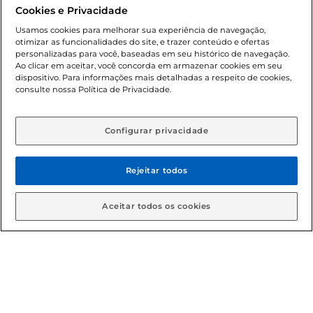
promocionais poderá ter sua quantidade limitada por
Cookies e Privacidade
cliente. Os preços, ofertas e condições são exclusivos para
o e-commerce e válidos durante o dia de hoje, podendo
Usamos cookies para melhorar sua experiência de navegação,
otimizar as funcionalidades do site, e trazer conteúdo e ofertas
sofrer alterações sem prévia notificação. Proibida a venda
personalizadas para você, baseadas em seu histórico de navegação.
de bebidas alcoólicas para menores de 18 anos, conforme
Ao clicar em aceitar, você concorda em armazenar cookies em seu
Lei n.º 8069/90, art. 81, inciso II (Estatuto da Criança e do
dispositivo. Para informações mais detalhadas a respeito de cookies,
Adolescente). Preços e condições exclusivos para o
consulte nossa Política de Privacidade.
www.gbarbosa.com.br
, podendo sofrer alterações sem
aviso prévio. O valor mínimo para as compras on-line é de
R$ 80,00.
Configurar privacidade
Rejeitar todos
© 2026 Copyright. Todos os direitos
reservados Gbarbosa.
Aceitar todos os cookies
Cencosud Brasil Comercial SA.CNPJ sob n° 39.346.861/0350-38 .
Sediada na Av. das Nações Unidas, 12.995, 21º andar, CEP:
04.578-000, Bairro Brooklin Paulista, na cidade de São Paulo -
SP.