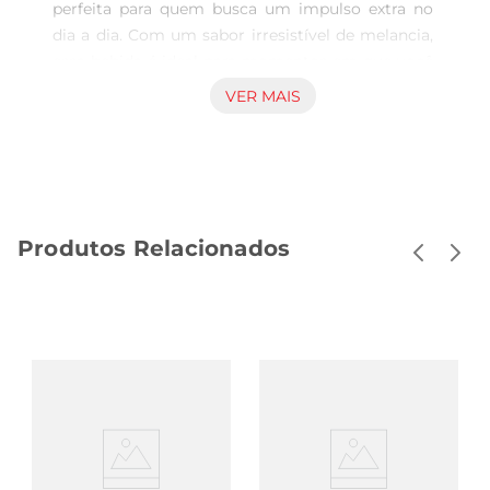
perfeita para quem busca um impulso extra no 
dia a dia. Com um sabor irresistível de melancia, 
essa bebida é ideal para momentos em que você 
precisa de energia, seja durante um treino 
VER MAIS
intenso, uma longa jornada de trabalho ou até 
mesmo para animar uma reunião com amigos. A 
combinação refrescante e energizante faz deste 
produto uma opção atrativa para quem deseja se 
manter ativo e alerta.

Produtos Relacionados
Ingredientes e benefícios  

Este energético é formulado com ingredientes 
que proporcionam não apenas energia, mas 
também umaexperiência de sabor única. A 
melancia, conhecida por sua hidratação e frescor, 
é a estrela dessa bebida, tornandoa uma escolha 
refrescante. Além disso, o Fusion LT contém 
cafeína, taurina e vitaminas do complexo B, que 
juntos ajudam a aumentar a disposição e a 
concentração, permitindo que você enfrente o 