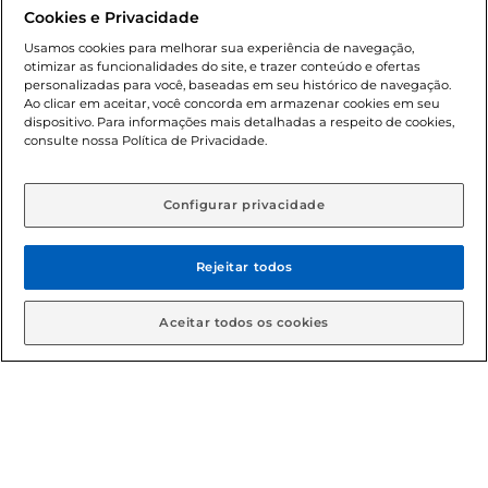
promocionais poderá ter sua quantidade limitada por
Cookies e Privacidade
cliente. Os preços, ofertas e condições são exclusivos para
o e-commerce e válidos durante o dia de hoje, podendo
Usamos cookies para melhorar sua experiência de navegação,
otimizar as funcionalidades do site, e trazer conteúdo e ofertas
sofrer alterações sem prévia notificação. Proibida a venda
personalizadas para você, baseadas em seu histórico de navegação.
de bebidas alcoólicas para menores de 18 anos, conforme
Ao clicar em aceitar, você concorda em armazenar cookies em seu
Lei n.º 8069/90, art. 81, inciso II (Estatuto da Criança e do
dispositivo. Para informações mais detalhadas a respeito de cookies,
Adolescente). Preços e condições exclusivos para o
consulte nossa Política de Privacidade.
www.gbarbosa.com.br
, podendo sofrer alterações sem
aviso prévio. O valor mínimo para as compras on-line é de
R$ 80,00.
Configurar privacidade
Rejeitar todos
© 2026 Copyright. Todos os direitos
reservados Gbarbosa.
Aceitar todos os cookies
Cencosud Brasil Comercial SA.CNPJ sob n° 39.346.861/0350-38 .
Sediada na Av. das Nações Unidas, 12.995, 21º andar, CEP:
04.578-000, Bairro Brooklin Paulista, na cidade de São Paulo -
SP.