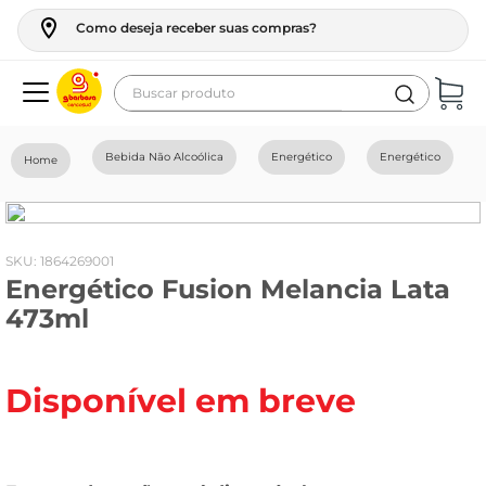
Como deseja receber suas compras?
Buscar produto
Termos mais buscados
Bebida Não Alcoólica
Energético
Energético
geladeira
maquina lavar
fogao
:
1864269001
Energético Fusion Melancia Lata
café
473ml
cerveja
frango
Disponível em breve
leite
vinho
celular