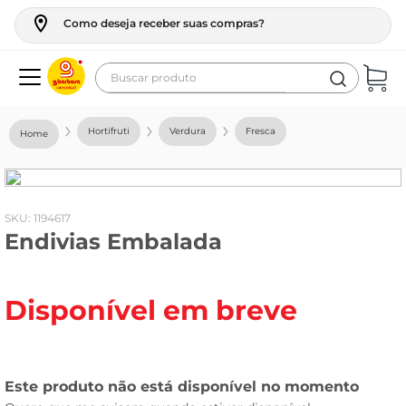
Como deseja receber suas compras?
Buscar produto
Termos mais buscados
Hortifruti
Verdura
Fresca
geladeira
maquina lavar
fogao
:
1194617
Endivias Embalada
café
cerveja
Disponível em breve
frango
leite
vinho
leite pó