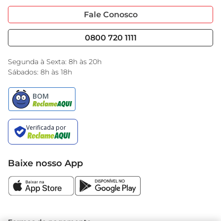
Portal do Fornecedo
Código de Ética
Fale Conosco
Nossas Lojas
Serviços
Cencosud Media
Blog GBarbosa
0800 720 1111
Black Friday
Encarte do Dia
Segunda à Sexta: 8h às 20h
Sábados: 8h às 18h
Baixe nosso App