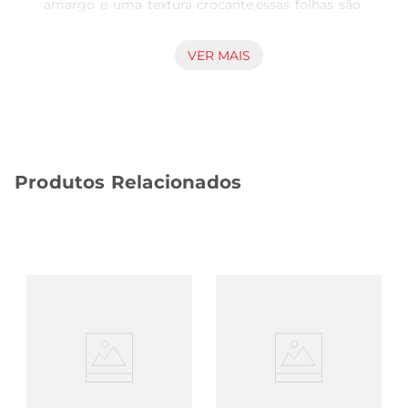
amargo e uma textura crocante,essas folhas são 
ideais para compor receitas que vão desde 
saladas simples até pratos mais elaborados. Elas 
VER MAIS
são uma excelente fontede fibras e nutrientes, 
contribuindo para uma alimentação equilibrada e 
saudável.

Versatilidade na cozinha  

As endívias podem ser utilizadas de diversas 
Produtos Relacionados
maneiras. Você pode consumilas cruas em 
saladas, cozidas como acompanhamento ou até 
mesmo recheadas para uma refeição mais 
sofisticada. Sua versatilidade permite que você 
crie pratos variados, agradando a todos os 
paladares. Além disso, elas combinam bem com 
queijos, nozes e frutas, proporcionando um 
contraste de sabores que enriquece suas 
preparações.

Qualidade e frescor garantidos  

As endívias são cuidadosamente selecionadas e 