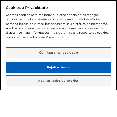
Formas de pagamento
Cookies e Privacidade
Dúvidas frequentes (FAQ)
Usamos cookies para melhorar sua experiência de navegação,
otimizar as funcionalidades do site, e trazer conteúdo e ofertas
Política de troca e devolução
personalizadas para você, baseadas em seu histórico de navegação.
Ao clicar em aceitar, você concorda em armazenar cookies em seu
dispositivo. Para informações mais detalhadas a respeito de cookies,
Política de entrega
consulte nossa Política de Privacidade.
Configurar privacidade
Rejeitar todos
Condições gerais: Em caso de divergência de valores, o
Aceitar todos os cookies
valor válido é o do carrinho de compras. Fotos ilustrativas.
Compras sujeitas a confirmação de estoque. Compras
podem ser canceladas em caso de suspeita de fraude. A fim
de garantir o acesso de um maior número de clientes as
nossas promoções, a compra de produtos com preços
promocionais poderá ter sua quantidade limitada por