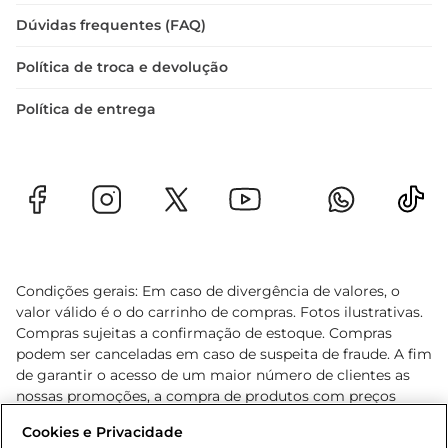
Dúvidas frequentes (FAQ)
Política de troca e devolução
Política de entrega
Condições gerais: Em caso de divergência de valores, o
valor válido é o do carrinho de compras. Fotos ilustrativas.
Compras sujeitas a confirmação de estoque. Compras
podem ser canceladas em caso de suspeita de fraude. A fim
de garantir o acesso de um maior número de clientes as
nossas promoções, a compra de produtos com preços
promocionais poderá ter sua quantidade limitada por
Cookies e Privacidade
cliente. Os preços, ofertas e condições são exclusivos para