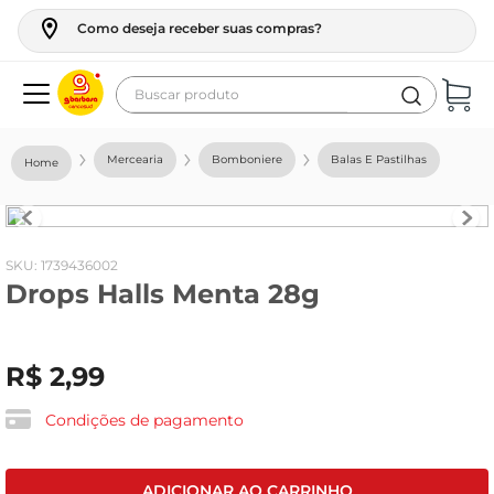
Como deseja receber suas compras?
Buscar produto
Termos mais buscados
Mercearia
Bomboniere
Balas E Pastilhas
geladeira
maquina lavar
fogao
:
1739436002
Drops Halls Menta 28g
café
cerveja
R$
2
,
99
frango
leite
Condições de pagamento
vinho
leite pó
ADICIONAR AO CARRINHO