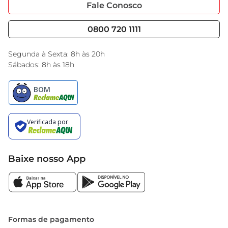
Portal do Fornecedo
Código de Ética
Fale Conosco
Nossas Lojas
Serviços
Cencosud Media
Blog GBarbosa
0800 720 1111
Black Friday
Encarte do Dia
Segunda à Sexta: 8h às 20h
Sábados: 8h às 18h
Baixe nosso App
Formas de pagamento