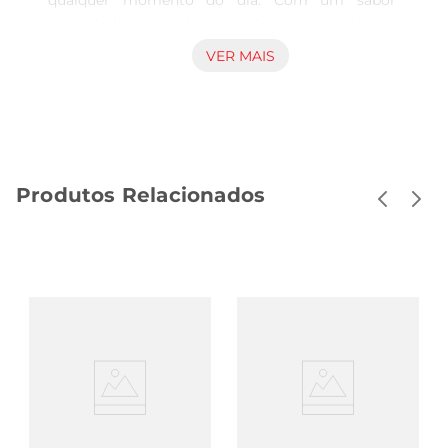
qualquer momento do dia. Com um sabor 
mentolado marcante, esses drops proporcionam 
uma explosão de frescor que revitaliza e renova a 
VER MAIS
energia. Ideal para aqueles dias em que você 
precisa de um impulso ou simplesmente deseja 
saborear algo gostoso e refrescante.

Praticidade e Portabilidade  

Em uma embalagem compacta e prática, os 
Produtos Relacionados
Drops Halls são fáceis de levar para qualquer 
lugar. Seja no bolso, na bolsa ou na mochila, você 
pode desfrutar de um momento de refrescância 
a qualquer hora. Perfeito para viagens, no 
trabalho ou durante atividades ao ar livre, esses 
drops garantem que você esteja sempre 
preparado para um hálito fresco.

Uma Experiência de Sabor  

Cada drop é cuidadosamente elaborado para 
oferecer uma experiência de sabor única.O 
mentol proporciona não apenas frescor, mas 