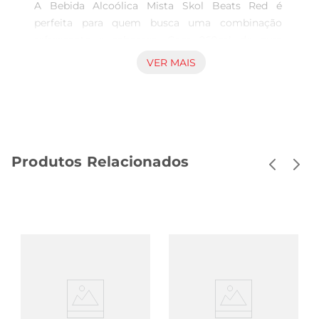
A Bebida Alcoólica Mista Skol Beats Red é 
perfeita para quem busca uma combinação 
refrescante e saborosa. Com 269ml de pura 
intensidade, essa bebida é ideal para momentos 
VER MAIS
de descontração, seja em festas, encontros com 
amigos ou simplesmente para relaxar após um 
dia agitado. Seu sabor frutado e levemente 
adocicado proporciona uma experiência 
agradável e marcante, que agrada a diversos 
Produtos Relacionados
paladares.

Ingredientes e composição  

Skol Beats Red é elaborada com uma mistura de 
ingredientes selecionados que garantem a 
qualidade e o sabor característico da marca. A 
bebida é composta por água, açúcar, álcool, 
aromas naturais e corantes, proporcionando um 
equilíbrio perfeito entre doçura e frescor. Com 
um teor alcoólico que se destaca, é uma opção 