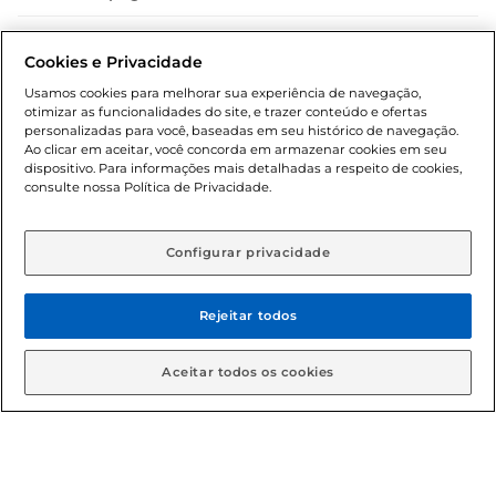
Dúvidas frequentes (FAQ)
Cookies e Privacidade
Política de troca e devolução
Usamos cookies para melhorar sua experiência de navegação,
otimizar as funcionalidades do site, e trazer conteúdo e ofertas
Política de entrega
personalizadas para você, baseadas em seu histórico de navegação.
Ao clicar em aceitar, você concorda em armazenar cookies em seu
dispositivo. Para informações mais detalhadas a respeito de cookies,
consulte nossa Política de Privacidade.
Configurar privacidade
Rejeitar todos
Condições gerais: Em caso de divergência de valores, o
valor válido é o do carrinho de compras. Fotos ilustrativas.
Aceitar todos os cookies
Compras sujeitas a confirmação de estoque. Compras
podem ser canceladas em caso de suspeita de fraude. A fim
de garantir o acesso de um maior número de clientes as
nossas promoções, a compra de produtos com preços
promocionais poderá ter sua quantidade limitada por