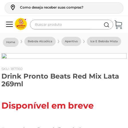
Como deseja receber suas compras?
Buscar produto
Termos mais buscados
Bebida Alcoólica
Aperitivo
Ice E Bebida Mista
geladeira
maquina lavar
fogao
:
1871160
Drink Pronto Beats Red Mix Lata
café
269ml
cerveja
frango
Disponível em breve
leite
vinho
leite pó