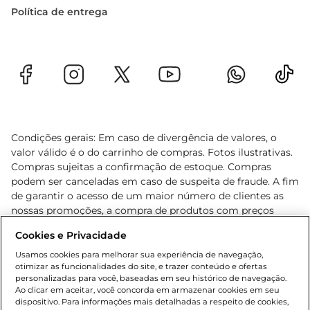
Política de entrega
Condições gerais: Em caso de divergência de valores, o
valor válido é o do carrinho de compras. Fotos ilustrativas.
Compras sujeitas a confirmação de estoque. Compras
podem ser canceladas em caso de suspeita de fraude. A fim
de garantir o acesso de um maior número de clientes as
nossas promoções, a compra de produtos com preços
promocionais poderá ter sua quantidade limitada por
Cookies e Privacidade
cliente. Os preços, ofertas e condições são exclusivos para
o e-commerce e válidos durante o dia de hoje, podendo
Usamos cookies para melhorar sua experiência de navegação,
otimizar as funcionalidades do site, e trazer conteúdo e ofertas
sofrer alterações sem prévia notificação. Proibida a venda
personalizadas para você, baseadas em seu histórico de navegação.
de bebidas alcoólicas para menores de 18 anos, conforme
Ao clicar em aceitar, você concorda em armazenar cookies em seu
Lei n.º 8069/90, art. 81, inciso II (Estatuto da Criança e do
dispositivo. Para informações mais detalhadas a respeito de cookies,