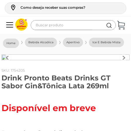
Como deseja receber suas compras?
Buscar produto
Termos mais buscados
Bebida Alcoólica
Aperitivo
Ice E Bebida Mista
geladeira
maquina lavar
fogao
:
1754205
Drink Pronto Beats Drinks GT
café
Sabor Gin&Tônica Lata 269ml
cerveja
frango
Disponível em breve
vinho
leite
tv