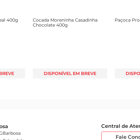
eal 400g
Cocada Moreninha Casadinha
Paçoca Pro
Chocolate 400g
 BREVE
DISPONÍVEL EM BREVE
DISPO
Central de At
osa
 GBarbosa
Fale Con