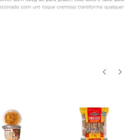
lecionado com um toque cremoso transforma qualquer 
ral. A receita é elaborada com atenção aos detalhes, 
saborque remete ao frescor das frutas, ideal para quem 
izado em diversas receitas. Experimente adicionar uma 
ermite que você crie pratos incríveis e surpreenda sua 
 Experimente e descubra como um simples doce pode 