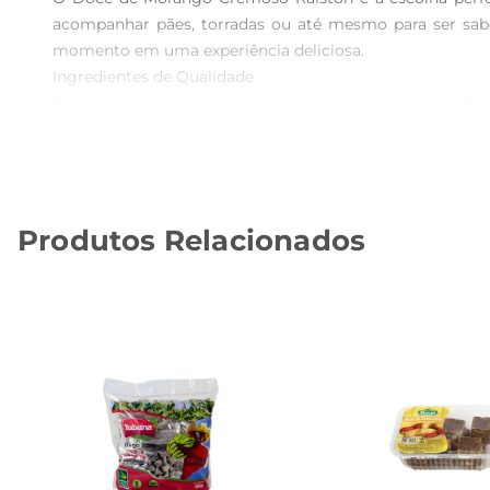
acompanhar pães, torradas ou até mesmo para ser sa
momento em uma experiência deliciosa.

Ingredientes de Qualidade  

Produzido com morangos frescos e selecionados, o Doc
utilizando ingredientes que valorizam o paladar e prop
aprecia produtos de qualidade.

Versatilidade na Cozinha  

Além de ser uma excelente opção para o café da manhã 
Produtos Relacionados
colherada em sobremesas, como bolos e tortas, ou utili
família e amigos.

Informações Técnicas  

 Peso líquido: 300g  

 Tipo de embalagem: pote  

 Validade: verificar na embalagem  

O Doce de Morango Cremoso Ralston é a escolha idea
transformar seus momentos