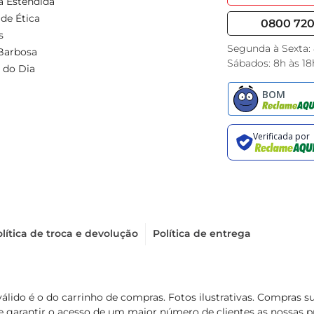
a Estendida
de Ética
0800 720 
s
Segunda à Sexta:
Barbosa
Sábados: 8h às 18
 do Dia
lítica de troca e devolução
Política de entrega
válido é o do carrinho de compras. Fotos ilustrativas. Compras 
de garantir o acesso de um maior número de clientes as nossa