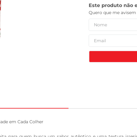
leite pó
ade em Cada Colher

a para quem busca um sabor autêntico e uma textura irresist