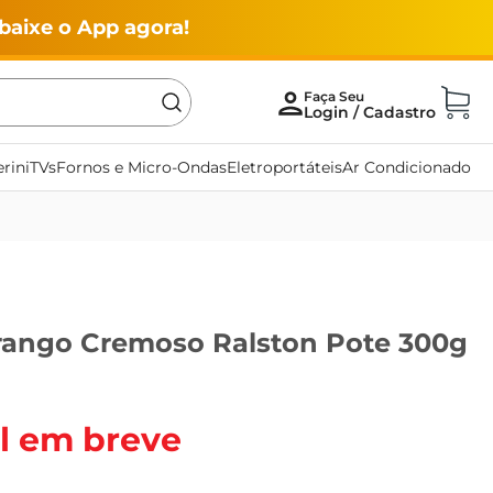
baixe o App agora!
rini
TVs
Fornos e Micro-Ondas
Eletroportáteis
Ar Condicionado
ango Cremoso Ralston Pote 300g
l em breve