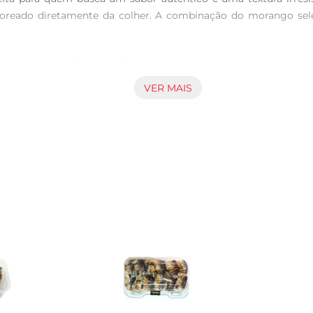
boreado diretamente da colher. A combinação do morango se
e de Morango Cremoso Ralston garante um sabor intenso e natu
orcionam uma experiência única. Cada pote é uma explosão de 
VER MAIS
ou lanche da tarde, o Doce de Morango Cremoso pode ser util
ze como recheio para panquecas e crepes. Sua versatilidade p
l para quem busca qualidade e sabor em um único produto.