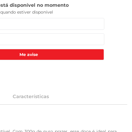
Me avise
Características
ível. Com 300g de puro prazer, esse doce é ideal para 