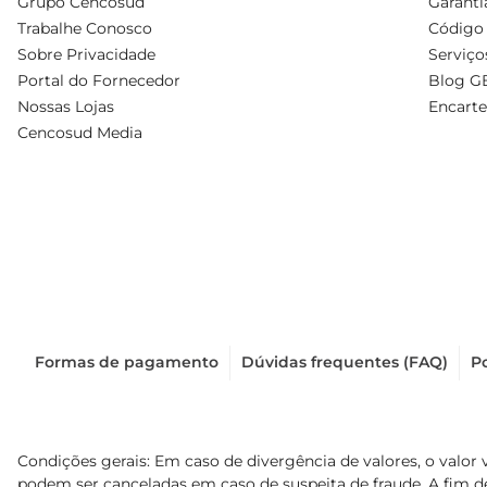
Grupo Cencosud
Garanti
Trabalhe Conosco
Código 
Sobre Privacidade
Serviço
Portal do Fornecedor
Blog G
Nossas Lojas
Encarte
Cencosud Media
Formas de pagamento
Dúvidas frequentes (FAQ)
Po
Condições gerais: Em caso de divergência de valores, o valor 
podem ser canceladas em caso de suspeita de fraude. A fim 