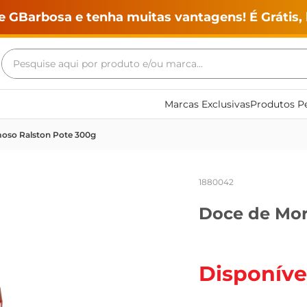
e GBarbosa e tenha muitas vantagens! É Grátis, 
Pesquise aqui por produto e/ou marca...
Termos mais buscados
Marcas Exclusivas
Produtos Pe
geladeira
oso Ralston Pote 300g
maquina lavar
fogao
1880042
café
Doce de Mor
cerveja
frango
vinho
Disponíve
leite
tv