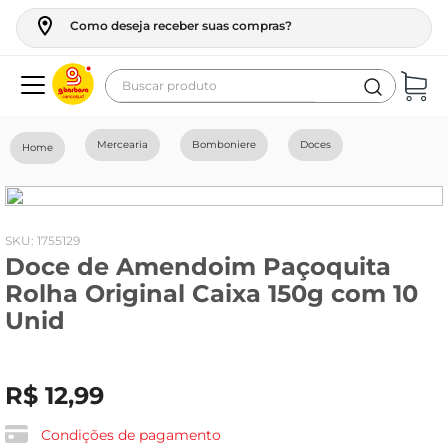
Como deseja receber suas compras?
Buscar produto
Termos mais buscados
Mercearia
Bomboniere
Doces
geladeira
maquina lavar
fogao
:
1755129
Doce de Amendoim Paçoquita
café
Rolha Original Caixa 150g com 10
cerveja
Unid
frango
leite
R$
12
,
99
vinho
Condições de pagamento
celular