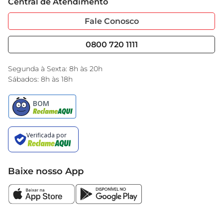
Central de Atendimento
Sobre Privacidade
Garantia Estendida
Portal do Fornecedo
Código de Ética
Fale Conosco
Nossas Lojas
Serviços
Cencosud Media
Blog GBarbosa
0800 720 1111
Black Friday
Encarte do Dia
Segunda à Sexta: 8h às 20h
Sábados: 8h às 18h
Baixe nosso App