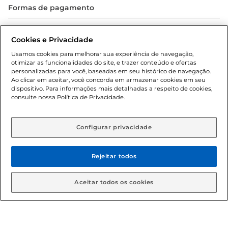
Formas de pagamento
Dúvidas frequentes (FAQ)
Cookies e Privacidade
Política de troca e devolução
Usamos cookies para melhorar sua experiência de navegação,
otimizar as funcionalidades do site, e trazer conteúdo e ofertas
Política de entrega
personalizadas para você, baseadas em seu histórico de navegação.
Ao clicar em aceitar, você concorda em armazenar cookies em seu
dispositivo. Para informações mais detalhadas a respeito de cookies,
consulte nossa Política de Privacidade.
Configurar privacidade
Rejeitar todos
Condições gerais: Em caso de divergência de valores, o
valor válido é o do carrinho de compras. Fotos ilustrativas.
Aceitar todos os cookies
Compras sujeitas a confirmação de estoque. Compras
podem ser canceladas em caso de suspeita de fraude. A fim
de garantir o acesso de um maior número de clientes as
nossas promoções, a compra de produtos com preços