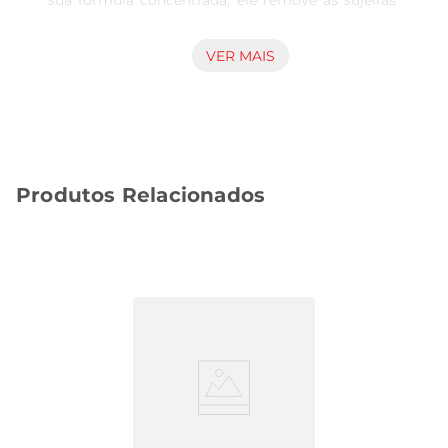
sua fórmula concentrada, ele remove as sujeiras 
mais difíceis, proporcionando um resultado 
impecável em utensílios de cozinha, louças e 
VER MAIS
superfícies. A embalagem de 500ml é perfeita 
para o uso diário, garantindo que você tenha 
sempre à mão um produto confiável para manter 
sua casa limpa e organizada.

Fórmula com Aroma de Coco 

Produtos Relacionados
Além de sua eficiência na limpeza, o Detergente 
Brilux oferece um agradável aroma de coco, que 
deixa um frescor especial em seusambientes. Ao 
utilizar o produto, você não só elimina a sujeira, 
mas também perfuma sua cozinha, tornando o 
ato de lavar uma experiência mais agradável. 
Essa combinação de limpeza e fragrância é ideal 
para quem valoriza um lar sempre cheiroso e 
acolhedor.

Versatilidade de Uso  

Este detergente é altamente versátil e pode ser 