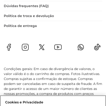
Dúvidas frequentes (FAQ)
Política de troca e devolução
Política de entrega
Condições gerais: Em caso de divergência de valores, o
valor válido é o do carrinho de compras. Fotos ilustrativas.
Compras sujeitas a confirmação de estoque. Compras
podem ser canceladas em caso de suspeita de fraude. A fim
de garantir o acesso de um maior número de clientes as
nossas promoções, a compra de produtos com preços
promocionais poderá ter sua quantidade limitada por
Cookies e Privacidade
cliente. Os preços, ofertas e condições são exclusivos para