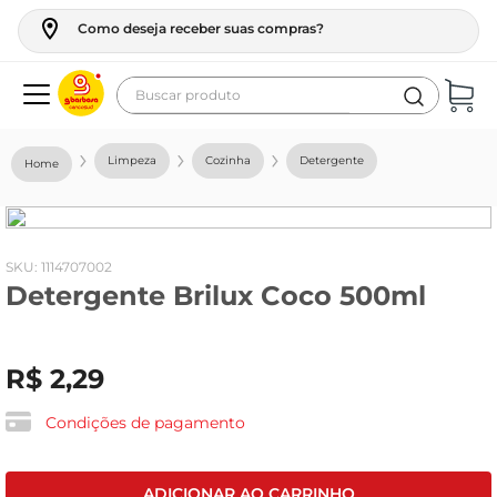
Como deseja receber suas compras?
Buscar produto
Termos mais buscados
Limpeza
Cozinha
Detergente
geladeira
maquina lavar
fogao
:
1114707002
Detergente Brilux Coco 500ml
café
cerveja
R$
2
,
29
frango
leite
Condições de pagamento
vinho
leite pó
ADICIONAR AO CARRINHO