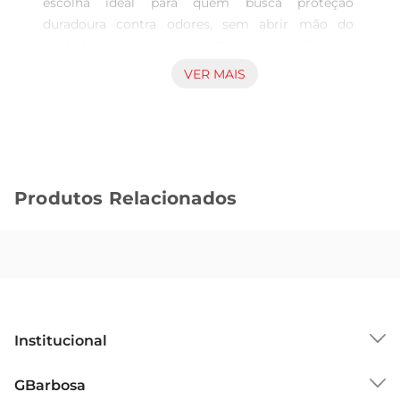
escolha ideal para quem busca proteção 
duradoura contra odores, sem abrir mão do 
cuidado com a pele. Com uma fórmula 
desenvolvida especialmente para peles sensíveis, 
VER MAIS
este produto proporciona uma sensação de 
frescor e conforto ao longo do dia, permitindo 
que você se sinta confiante em qualquer situação.

Tecnologia DERM CONTROL para uma 
experiência diferenciada  

Produtos Relacionados
Este desodorante conta com a tecnologia DERM 
CONTROL, que ajuda a manter a pele saudável e 
livre de irritações. Sua composição é levee não 
contém álcool, o que minimiza o risco de reações 
alérgicas e garante uma aplicação suave. Assim, 
você pode usar diariamente, mesmo após a 
depilação, sem preocupações.

Institucional
Frescor prolongado e fragrância delicada  

Com uma fragrância sutil e agradável, o 
Sobre o GBarbosa
GBarbosa
desodorante Nivea Protect oferece uma sensação 
Grupo Cencosud