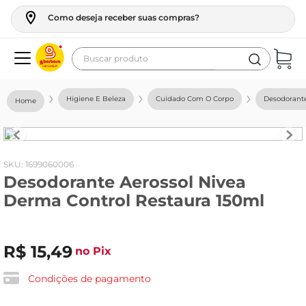
Como deseja receber suas compras?
Buscar produto
Termos mais buscados
Higiene E Beleza
Cuidado Com O Corpo
Desodorant
geladeira
maquina lavar
fogao
:
1699060006
Desodorante Aerossol Nivea
café
Derma Control Restaura 150ml
cerveja
frango
R$
15
,
49
no Pix
leite
vinho
Condições de pagamento
leite pó