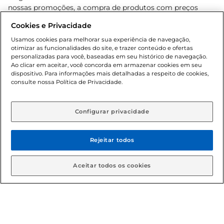
nossas promoções, a compra de produtos com preços
promocionais poderá ter sua quantidade limitada por
Cookies e Privacidade
cliente. Os preços, ofertas e condições são exclusivos para
o e-commerce e válidos durante o dia de hoje, podendo
Usamos cookies para melhorar sua experiência de navegação,
otimizar as funcionalidades do site, e trazer conteúdo e ofertas
sofrer alterações sem prévia notificação. Proibida a venda
personalizadas para você, baseadas em seu histórico de navegação.
de bebidas alcoólicas para menores de 18 anos, conforme
Ao clicar em aceitar, você concorda em armazenar cookies em seu
Lei n.º 8069/90, art. 81, inciso II (Estatuto da Criança e do
dispositivo. Para informações mais detalhadas a respeito de cookies,
Adolescente). Preços e condições exclusivos para o
consulte nossa Política de Privacidade.
www.gbarbosa.com.br
, podendo sofrer alterações sem
aviso prévio. O valor mínimo para as compras on-line é de
R$ 80,00.
Configurar privacidade
Rejeitar todos
© 2026 Copyright. Todos os direitos
reservados Gbarbosa.
Aceitar todos os cookies
Cencosud Brasil Comercial SA.CNPJ sob n° 39.346.861/0350-38 .
Sediada na Av. das Nações Unidas, 12.995, 21º andar, CEP: