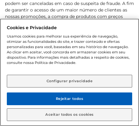
podem ser canceladas em caso de suspeita de fraude. A fim
de garantir o acesso de um maior número de clientes as
nossas promoções, a compra de produtos com preços
promocionais poderá ter sua quantidade limitada por
Cookies e Privacidade
cliente. Os preços, ofertas e condições são exclusivos para
o e-commerce e válidos durante o dia de hoje, podendo
Usamos cookies para melhorar sua experiência de navegação,
otimizar as funcionalidades do site, e trazer conteúdo e ofertas
sofrer alterações sem prévia notificação. Proibida a venda
personalizadas para você, baseadas em seu histórico de navegação.
de bebidas alcoólicas para menores de 18 anos, conforme
Ao clicar em aceitar, você concorda em armazenar cookies em seu
Lei n.º 8069/90, art. 81, inciso II (Estatuto da Criança e do
dispositivo. Para informações mais detalhadas a respeito de cookies,
Adolescente). Preços e condições exclusivos para o
consulte nossa Política de Privacidade.
www.gbarbosa.com.br
, podendo sofrer alterações sem
aviso prévio. O valor mínimo para as compras on-line é de
R$ 80,00.
Configurar privacidade
Rejeitar todos
© 2026 Copyright. Todos os direitos
reservados Gbarbosa.
Aceitar todos os cookies