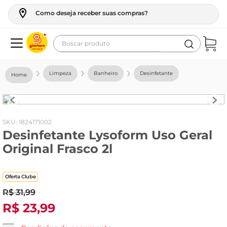
Como deseja receber suas compras?
Buscar produto
Termos mais buscados
Limpeza
Banheiro
Desinfetante
geladeira
maquina lavar
fogao
:
1824171002
Desinfetante Lysoform Uso Geral
café
Original Frasco 2l
cerveja
frango
Oferta Clube
leite
R$
31
,
99
R$
23
,
99
vinho
leite pó