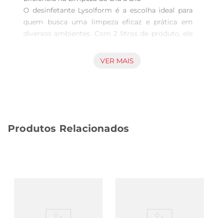
O desinfetante Lysolform é a escolha ideal para 
quem busca uma limpeza eficaz e prática em 
diversos ambientes. Com 2 litros de produto, ele 
é perfeito para desinfetar superfícies em casa, no 
escritório ou em estabelecimentos comerciais. 
VER MAIS
Sua fórmula poderosa elimina germes e 
bactérias, proporcionando um ambiente mais 
saudável e seguro para você e sua família.

Versatilidade de Uso  

Este desinfetante é indicado para a limpeza de 
Produtos Relacionados
diferentes superfícies, como pisos, mesas, 
bancadas e até mesmo em áreas externas. Sua 
ação desinfetante é eficaz contra uma ampla 
gama de microrganismos, tornandoo um aliado 
indispensável na rotina de limpeza. Utilizeo em 
cozinhas, banheiros e áreas de convivência para 
garantir que cada canto do seu espaço esteja 
livre de impurezas.
