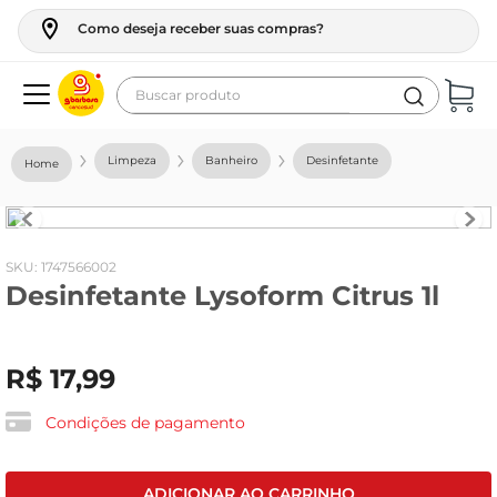
Como deseja receber suas compras?
Buscar produto
Termos mais buscados
Limpeza
Banheiro
Desinfetante
geladeira
maquina lavar
fogao
:
1747566002
Desinfetante Lysoform Citrus 1l
café
cerveja
R$
17
,
99
frango
vinho
Condições de pagamento
leite
tv
ADICIONAR AO CARRINHO