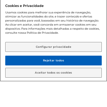
Dúvidas frequentes (FAQ)
Cookies e Privacidade
Política de troca e devolução
Usamos cookies para melhorar sua experiência de navegação,
otimizar as funcionalidades do site, e trazer conteúdo e ofertas
Política de entrega
personalizadas para você, baseadas em seu histórico de navegação.
Ao clicar em aceitar, você concorda em armazenar cookies em seu
dispositivo. Para informações mais detalhadas a respeito de cookies,
consulte nossa Política de Privacidade.
Configurar privacidade
Rejeitar todos
Condições gerais: Em caso de divergência de valores, o
valor válido é o do carrinho de compras. Fotos ilustrativas.
Aceitar todos os cookies
Compras sujeitas a confirmação de estoque. Compras
podem ser canceladas em caso de suspeita de fraude. A fim
de garantir o acesso de um maior número de clientes as
nossas promoções, a compra de produtos com preços
promocionais poderá ter sua quantidade limitada por
cliente. Os preços, ofertas e condições são exclusivos para
o e-commerce e válidos durante o dia de hoje, podendo