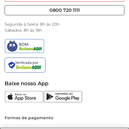
Nossas Lojas
Serviços
Cencosud Media
Blog GBarbosa
0800 720 1111
Black Friday
Encarte do Dia
Segunda à Sexta: 8h às 20h
Sábados: 8h às 18h
Baixe nosso App
Formas de pagamento