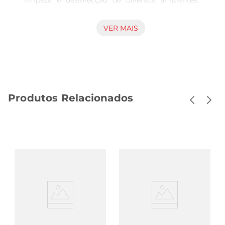
limpeza e desinfecção de diversos ambientes. 
Com sua fórmula poderosa, ele elimina 99,9 das 
bactérias e vírus, proporcionando um ambiente 
VER MAIS
mais seguro e saudável para sua família. Perfeito 
para uso em cozinhas, banheiros e superfícies de 
contato frequente, este desinfetante garante uma 
limpeza profunda e eficaz.

Aroma Refrescante  

Produtos Relacionados
Com uma fragrância cítrica agradável, o 
LYSOFORM não apenas limpa, mas também 
deixa um aroma fresco e revigorante no 
ambiente. A sensação de limpeza é 
potencializada pelo seu perfume, tornando a 
experiência de limpeza mais prazerosa. Ideal para 
quem valoriza um lar que não só esteja limpo, 
mas também perfumado.

Fácil Aplicação e Versatilidade  

Este desinfetante é fácil de usar, podendo ser 
aplicado diretamente nas superfícies ou diluído 