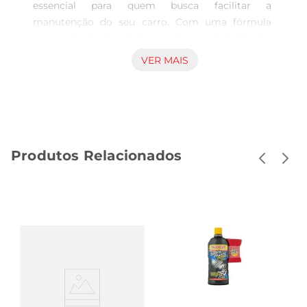
essencial para quem busca facilitar a 
manutenção do seu carro. Com uma fórmula 
avançada, ele atua de forma eficaz na lubrificação 
e proteção de peças metálicas, prevenindo a 
VER MAIS
corrosão e o desgaste. Ideal para uso em 
parafusos, dobradiças, e componentes que 
exigem um deslizamento suave, este 
desengripante é uma escolha inteligente para 
manter seu veículo em ótimo estado.

Produtos Relacionados
Fácil Aplicação e Resultados Rápidos  

Em embalagem de 300ml, o desengripante 
Amperfim é prático e fácil de usar. Seu spray 
permite uma aplicação precisa, garantindo que o 
produto atinja exatamente onde é necessário. Em 
poucos minutos, você notará a diferença, com a 
remoção de ferrugem e a restauração da 
mobilidade das peças. É uma solução que 
combina eficiência e agilidade, ideal paraquem 
não quer perder tempo na manutenção do carro.
