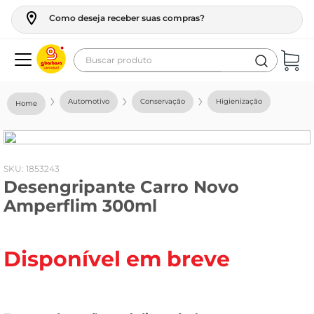
Como deseja receber suas compras?
Buscar produto
Termos mais buscados
Automotivo
Conservação
Higienização
geladeira
maquina lavar
fogao
:
1853243
Desengripante Carro Novo
café
Amperflim 300ml
cerveja
frango
Disponível em breve
leite
vinho
leite pó