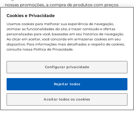
nossas promoções, a compra de produtos com preços
promocionais poderá ter sua quantidade limitada por
Cookies e Privacidade
cliente. Os preços, ofertas e condições são exclusivos para
o e-commerce e válidos durante o dia de hoje, podendo
Usamos cookies para melhorar sua experiência de navegação,
otimizar as funcionalidades do site, e trazer conteúdo e ofertas
sofrer alterações sem prévia notificação. Proibida a venda
personalizadas para você, baseadas em seu histórico de navegação.
de bebidas alcoólicas para menores de 18 anos, conforme
Ao clicar em aceitar, você concorda em armazenar cookies em seu
Lei n.º 8069/90, art. 81, inciso II (Estatuto da Criança e do
dispositivo. Para informações mais detalhadas a respeito de cookies,
Adolescente). Preços e condições exclusivos para o
consulte nossa Política de Privacidade.
www.gbarbosa.com.br
, podendo sofrer alterações sem
aviso prévio. O valor mínimo para as compras on-line é de
R$ 80,00.
Configurar privacidade
Rejeitar todos
© 2026 Copyright. Todos os direitos
reservados Gbarbosa.
Aceitar todos os cookies
Cencosud Brasil Comercial SA.CNPJ sob n° 39.346.861/0350-38 .
Sediada na Av. das Nações Unidas, 12.995, 21º andar, CEP: