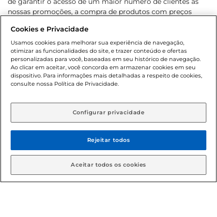
de garantir o acesso de um maior número de clientes as
nossas promoções, a compra de produtos com preços
promocionais poderá ter sua quantidade limitada por
Cookies e Privacidade
cliente. Os preços, ofertas e condições são exclusivos para
o e-commerce e válidos durante o dia de hoje, podendo
Usamos cookies para melhorar sua experiência de navegação,
otimizar as funcionalidades do site, e trazer conteúdo e ofertas
sofrer alterações sem prévia notificação. Proibida a venda
personalizadas para você, baseadas em seu histórico de navegação.
de bebidas alcoólicas para menores de 18 anos, conforme
Ao clicar em aceitar, você concorda em armazenar cookies em seu
Lei n.º 8069/90, art. 81, inciso II (Estatuto da Criança e do
dispositivo. Para informações mais detalhadas a respeito de cookies,
Adolescente). Preços e condições exclusivos para o
consulte nossa Política de Privacidade.
www.gbarbosa.com.br
, podendo sofrer alterações sem
aviso prévio. O valor mínimo para as compras on-line é de
R$ 80,00.
Configurar privacidade
Rejeitar todos
© 2026 Copyright. Todos os direitos
reservados Gbarbosa.
Aceitar todos os cookies
Cencosud Brasil Comercial SA.CNPJ sob n° 39.346.861/0350-38 .
Sediada na Av. das Nações Unidas, 12.995, 21º andar, CEP: