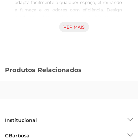
adapta facilmente a qualquer espaço, eliminando 
a fumaça e os odores com eficiência. Design 
moderno e funcional para um ambiente mais 
agradável. 

VER MAIS
Suas dimensões compactas de 60,0 x 8,5 x 48,0 
cm sem caixa facilitam a instalação em 
diferentes espaços, tornandoo uma excelente 
opção para cozinhas menores. 

Produtos Relacionados
Principais característicasdo Depurador de Ar 
Suggar Slim: 

 Cor: Preto, que traz sofisticação ao ambiente. 

 Dimensões: 60,0 cm de largura, 8,5 cm de altura 
e 48,0 cm de profundidade. 

Institucional
 Peso: Leve, com apenas 4,6 kg sem caixa, 
facilitando a instalação. 

Sobre o GBarbosa
GBarbosa
 SKU: DPS161PT para a versão 127V. 
