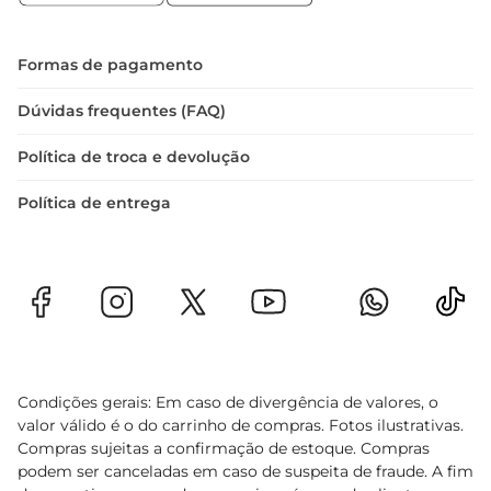
ar mais limpo e fresco na sua cozinha, tornando 
suas experiências culinárias ainda mais 
agradáveis. Não perca a oportunidade de 
Formas de pagamento
transformar seu espaço com este produto prático 
e eficiente
Dúvidas frequentes (FAQ)
Política de troca e devolução
Política de entrega
Condições gerais: Em caso de divergência de valores, o
valor válido é o do carrinho de compras. Fotos ilustrativas.
Compras sujeitas a confirmação de estoque. Compras
podem ser canceladas em caso de suspeita de fraude. A fim