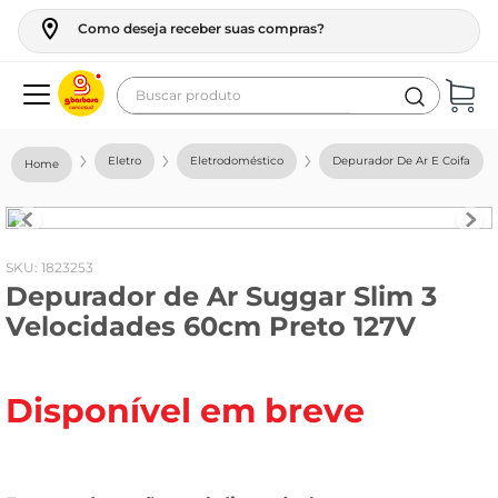
Como deseja receber suas compras?
Buscar produto
Termos mais buscados
Eletro
Eletrodoméstico
Depurador De Ar E Coifa
geladeira
maquina lavar
fogao
:
1823253
Depurador de Ar Suggar Slim 3
café
Velocidades 60cm Preto 127V
cerveja
frango
Disponível em breve
leite
vinho
leite pó