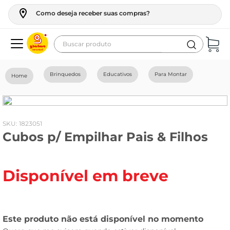
Como deseja receber suas compras?
Buscar produto
Termos mais buscados
Brinquedos
Educativos
Para Montar
geladeira
maquina lavar
fogao
:
1823051
Cubos p/ Empilhar Pais & Filhos
café
cerveja
Disponível em breve
frango
vinho
leite
tv