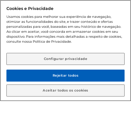
promocionais poderá ter sua quantidade limitada por
Cookies e Privacidade
cliente. Os preços, ofertas e condições são exclusivos para
o e-commerce e válidos durante o dia de hoje, podendo
Usamos cookies para melhorar sua experiência de navegação,
otimizar as funcionalidades do site, e trazer conteúdo e ofertas
sofrer alterações sem prévia notificação. Proibida a venda
personalizadas para você, baseadas em seu histórico de navegação.
de bebidas alcoólicas para menores de 18 anos, conforme
Ao clicar em aceitar, você concorda em armazenar cookies em seu
Lei n.º 8069/90, art. 81, inciso II (Estatuto da Criança e do
dispositivo. Para informações mais detalhadas a respeito de cookies,
Adolescente). Preços e condições exclusivos para o
consulte nossa Política de Privacidade.
www.gbarbosa.com.br
, podendo sofrer alterações sem
aviso prévio. O valor mínimo para as compras on-line é de
R$ 80,00.
Configurar privacidade
Rejeitar todos
© 2026 Copyright. Todos os direitos
reservados Gbarbosa.
Aceitar todos os cookies
Cencosud Brasil Comercial SA.CNPJ sob n° 39.346.861/0350-38 .
Sediada na Av. das Nações Unidas, 12.995, 21º andar, CEP:
04.578-000, Bairro Brooklin Paulista, na cidade de São Paulo -