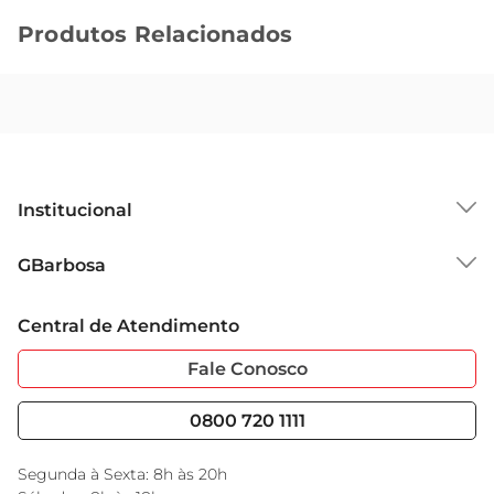
Produtos Relacionados
Institucional
Sobre o GBarbosa
GBarbosa
Grupo Cencosud
Trabalhe Conosco
Cartão GBarbosa
Central de Atendimento
Sobre Privacidade
Garantia Estendida
Portal do Fornecedo
Código de Ética
Fale Conosco
Nossas Lojas
Serviços
Cencosud Media
Blog GBarbosa
0800 720 1111
Black Friday
Encarte do Dia
Segunda à Sexta: 8h às 20h