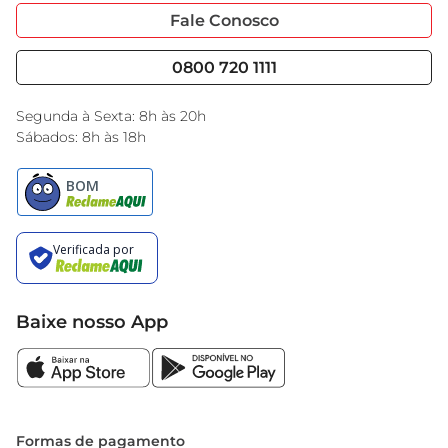
Portal do Fornecedo
Código de Ética
Fale Conosco
Nossas Lojas
Serviços
Cencosud Media
Blog GBarbosa
0800 720 1111
Black Friday
Encarte do Dia
Segunda à Sexta: 8h às 20h
Sábados: 8h às 18h
Baixe nosso App
Formas de pagamento