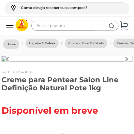
Como deseja receber suas compras?
Buscar produto
Termos mais buscados
Higiene E Beleza
Cuidado Com O Cabelo
Cremes De 
geladeira
maquina lavar
fogao
:
1700548006
Creme para Pentear Salon Line
café
Definição Natural Pote 1kg
cerveja
frango
Disponível em breve
leite
vinho
leite pó