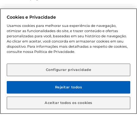
Dúvidas frequentes (FAQ)
Cookies e Privacidade
Política de troca e devolução
Usamos cookies para melhorar sua experiência de navegação,
otimizar as funcionalidades do site, e trazer conteúdo e ofertas
Política de entrega
personalizadas para você, baseadas em seu histórico de navegação.
Ao clicar em aceitar, você concorda em armazenar cookies em seu
dispositivo. Para informações mais detalhadas a respeito de cookies,
consulte nossa Política de Privacidade.
Configurar privacidade
Rejeitar todos
Condições gerais: Em caso de divergência de valores, o
valor válido é o do carrinho de compras. Fotos ilustrativas.
Aceitar todos os cookies
Compras sujeitas a confirmação de estoque. Compras
podem ser canceladas em caso de suspeita de fraude. A fim
de garantir o acesso de um maior número de clientes as
nossas promoções, a compra de produtos com preços
promocionais poderá ter sua quantidade limitada por