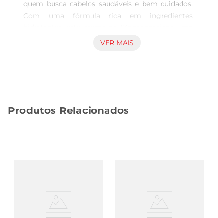
quem busca cabelos saudáveis e bem cuidados. 
Com uma fórmula rica em ingredientes 
hidratantes, este creme de 1Kgproporciona uma 
nutrição intensa, ideal para todos os tipos de 
VER MAIS
cabelo. Sua aplicação regular ajuda a restaurar a 
umidade natural dos fios, deixandoos macios e 
brilhantes.

Tecnologia Avançada para Resultados Visíveis  

Desenvolvido com tecnologia de ponta, o Creme 
Produtos Relacionados
Pent S Line atua profundamente na fibra capilar, 
promovendo reparação e fortalecimento. A sua 
composição é pensada para agir desde a raiz até 
as pontas, garantindo que cada fio receba o 
tratamento necessário. O resultado é um cabelo 
visivelmente mais saudável, com menos frizz e 
mais controle.

Fácil Aplicação e Versatilidade  

Este creme é fácil de aplicar, tornando o cuidado 
capilar uma tarefa simples e prazerosa. Pode ser 