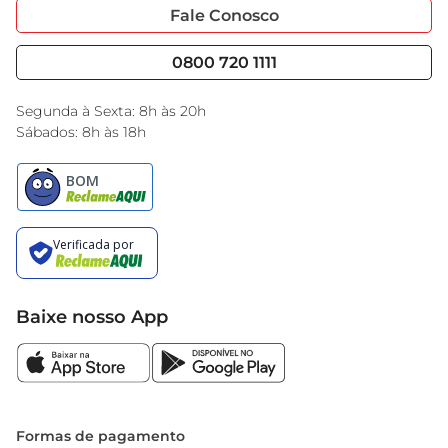
Portal do Fornecedo
Código de Ética
Fale Conosco
saudável e cheia de vida. Experimente e descubra 
Nossas Lojas
Serviços
a diferença que um bom produto pode fazer na 
Cencosud Media
Blog GBarbosa
0800 720 1111
sua rotina de beleza
Black Friday
Encarte do Dia
Segunda à Sexta: 8h às 20h
Sábados: 8h às 18h
Baixe nosso App
Formas de pagamento