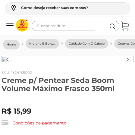
Como deseja receber suas compras?
Buscar produto
Termos mais buscados
Higiene E Beleza
Cuidado Com O Cabelo
Cremes De 
geladeira
maquina lavar
fogao
:
1824185002
Creme p/ Pentear Seda Boom
café
Volume Máximo Frasco 350ml
cerveja
frango
R$
15
,
99
leite
vinho
Condições de pagamento
leite pó