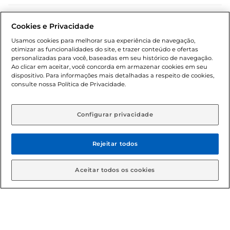
Dúvidas frequentes (FAQ)
Cookies e Privacidade
Política de troca e devolução
Usamos cookies para melhorar sua experiência de navegação,
otimizar as funcionalidades do site, e trazer conteúdo e ofertas
Política de entrega
personalizadas para você, baseadas em seu histórico de navegação.
Ao clicar em aceitar, você concorda em armazenar cookies em seu
dispositivo. Para informações mais detalhadas a respeito de cookies,
consulte nossa Política de Privacidade.
Configurar privacidade
Rejeitar todos
Condições gerais: Em caso de divergência de valores, o
valor válido é o do carrinho de compras. Fotos ilustrativas.
Aceitar todos os cookies
Compras sujeitas a confirmação de estoque. Compras
podem ser canceladas em caso de suspeita de fraude. A fim
de garantir o acesso de um maior número de clientes as
nossas promoções, a compra de produtos com preços
promocionais poderá ter sua quantidade limitada por
cliente. Os preços, ofertas e condições são exclusivos para