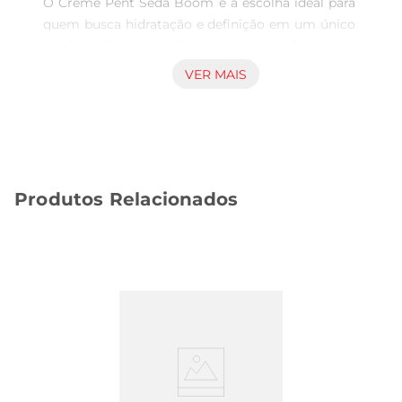
O Creme Pent Seda Boom é a escolha ideal para 
quem busca hidratação e definição em um único 
produto. Com uma fórmula leve e eficaz, este 
creme proporciona um cuidado especial para 
VER MAIS
todos os tipos de cabelo, ajudando a controlar o 
frizz e a deixar os fios mais macios e sedosos. Sua 
textura cremosa facilita a aplicação, garantindo 
que cada mecha receba a quantidade certa de 
produto, resultando em cabelos mais bonitos e 
Produtos Relacionados
saudáveis.

Fórmula Enriquecida para Resultados Visíveis  

Desenvolvido com ingredientes que promovem a 
nutrição dos fios, o Creme Pent Seda Boom 
ajuda a revitalizar o cabelo, proporcionando 
brilho e suavidade. A combinação de ativos 
presentes na fórmula atua diretamente na fibra 
capilar, fortalecendo e restaurando a vitalidade 
dos cabelos. Com o uso contínuo, é possível 
notar uma melhora significativa na aparência e 