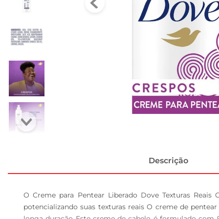
Descrição
O Creme para Pentear Liberado Dove Texturas Reais C
potencializando suas texturas reais O creme de pentea
longa duração Este creme de cabelo é formulado com 98