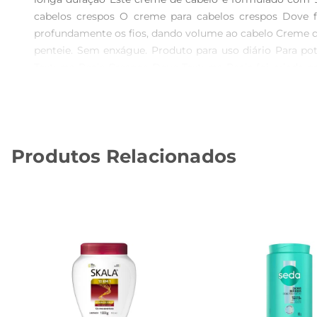
cabelos crespos O creme para cabelos crespos Dove 
profundamente os fios, dando volume ao cabelo Creme de
penteie. Sem enxágue. Produto para uso diário Para po
Texturas Reais Crespos Dove Texturas Reais foi criada 
nutrem profundamente os fios, mantendoos saudáveis e p
prolongada, volume e fortalecimento para os cabelos c
nutre e amacia profundamente o cabelo, dando volume e 
parabenos, petrolatos e corantes, para nutrir e defini
Produtos Relacionados
saudáveis. Para deixar seus cabelos bem nutridos e defi
a linha Dove Texturas Reais Crespos para potencializa
produtos Dove são livres de crueldade animal e certif
que a próxima geração cresçadesfrutando de um relacio
potencial. A diferença de Dove feita com cuidado. For
incluindo a água.