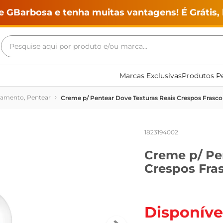
e GBarbosa e tenha muitas vantagens! É Grátis, 
Pesquise aqui por produto e/ou marca...
Termos mais buscados
Marcas Exclusivas
Produtos Pe
geladeira
tamento, Pentear
Creme p/ Pentear Dove Texturas Reais Crespos Frasc
maquina lavar
fogao
1823194002
café
Creme p/ Pe
cerveja
Crespos Fra
frango
leite
vinho
Disponíve
leite pó