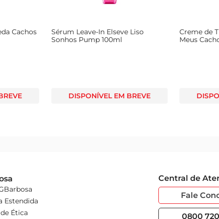
eda Cachos
Sérum Leave-In Elseve Liso
Creme de T
Sonhos Pump 100ml
Meus Cacho
 BREVE
DISPONÍVEL EM BREVE
DISPO
Central de At
osa
 GBarbosa
Fale Con
a Estendida
de Ética
0800 720 