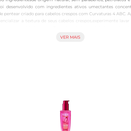
foi desenvolvido com ingredientes ativos umectantes conce
 pentear criado para cabelos crespos com Curvaturas 4 ABC. A
tencializar a textura de seus cabelos crespos,experimente la
para as necessidades específicas de cabelos ondulados, cachead
otencializando suas texturas reais. O Creme para Pentear Lib
VER MAIS
respos. Desenvolvido com ingredientes ativos umectantes con
fortalecendo os fios. Esse creme para cabelos é feito com ingr
r os cabelos. Dove Texturas Reais Crespos foi criado para ca
nidos, aplique o produto do meio às pontas depois da lavagem e 
r a textura dos seus cabelos  Shampoo Dove Texturas Reais Cre
icados pela PETA. Globalmente, a Dove não faz testes em anim
namento positivo com sua própria aparência, ajudando jovens
ça contra a quebra, comparado com shampoo sem ingredientes 