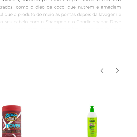
ntrados, como o óleo de coco, que nutrem e amaciam 
plique o produto do meio às pontas depois da lavagem e 
var o seu cabelo com o Shampoo e o Condicionador Dove 
os e crespos, com ingredientes ativos concentrados que 
erado Dove Texturas Reais Crespos proporciona nutrição 
centrados, como o óleo de coco, este creme de pentear 
edientes de origem natural e não possui na sua fórmula 
belos crespos com Curvatura 4 ABC, deixandoos lindos e 
penteie. Sem enxágue. Produto para uso diário. Use toda 
spos e Condicionador Texturas Reais Crespos. Todos os 
ais em nenhum lugar do mundo. Nossa missão é garantir 
 a aumentarem sua autoestima e desenvolverem todo seu 
condicionantes. 98 de ingredientes de origem natural, 