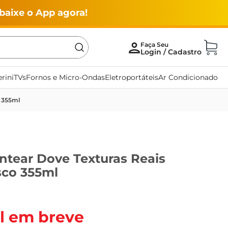
baixe o App agora!
rini
TVs
Fornos e Micro-Ondas
Eletroportáteis
Ar Condicionado
o 355ml
ntear Dove Texturas Reais
sco 355ml
l em breve