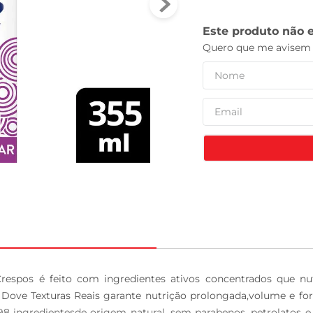
tv
respos é feito com ingredientes ativos concentrados que n
r Dove Texturas Reais garante nutrição prolongada,volume e fo
 ingredientesde origem natural, sem parabenos, petrolatos e 