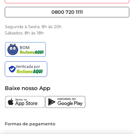
Nossas Lojas
Serviços
produto. Aproveite para experimentar e descobrir 
Cencosud Media
Blog GBarbosa
0800 720 1111
novas formas de incluir essa delícia em sua rotina
Black Friday
Encarte do Dia
Segunda à Sexta: 8h às 20h
Sábados: 8h às 18h
Baixe nosso App
Formas de pagamento