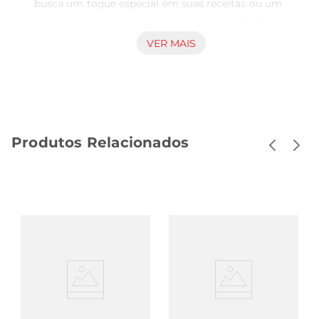
busca um toque especial em suas receitas ou um 
acompanhamento saboroso para o dia a dia. Com 
41.9g de pura delícia, este creme traz a 
VER MAIS
combinação ideal de sabores que agradam a 
todos os paladares. Seja para um lanche rápido, 
uma sobremesa ou até mesmo para incrementar 
um café da manhã, o IOIO Mix é versátil e prático.

Textura e sabor inconfundíveis  

Produtos Relacionados
Este creme sedestaca pela sua textura cremosa e 
a mistura equilibrada de sabores que 
proporcionam uma experiência única a cada 
colherada. Ideal para ser utilizado em pães, 
torradas ou como recheio de bolos e tortas, o 
IOIO Mix garante um sabor marcante que 
transforma qualquerprato em uma verdadeira 
iguaria.

Praticidade e conveniência  

Em um formato compacto e fácil de armazenar, 
o Creme IOIO Mix é perfeito para quem tem uma 