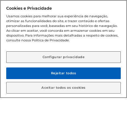
Dúvidas frequentes (FAQ)
Cookies e Privacidade
Política de troca e devolução
Usamos cookies para melhorar sua experiência de navegação,
otimizar as funcionalidades do site, e trazer conteúdo e ofertas
Política de entrega
personalizadas para você, baseadas em seu histórico de navegação.
Ao clicar em aceitar, você concorda em armazenar cookies em seu
dispositivo. Para informações mais detalhadas a respeito de cookies,
consulte nossa Política de Privacidade.
Configurar privacidade
Rejeitar todos
Condições gerais: Em caso de divergência de valores, o
valor válido é o do carrinho de compras. Fotos ilustrativas.
Aceitar todos os cookies
Compras sujeitas a confirmação de estoque. Compras
podem ser canceladas em caso de suspeita de fraude. A fim
de garantir o acesso de um maior número de clientes as
nossas promoções, a compra de produtos com preços
promocionais poderá ter sua quantidade limitada por
cliente. Os preços, ofertas e condições são exclusivos para
o e-commerce e válidos durante o dia de hoje, podendo