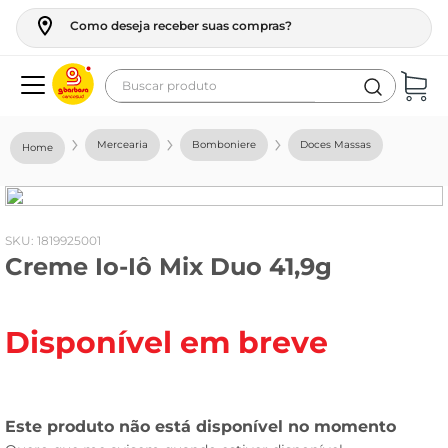
Como deseja receber suas compras?
Buscar produto
Termos mais buscados
Mercearia
Bomboniere
Doces Massas
geladeira
maquina lavar
fogao
:
1819925001
Creme Io-Iô Mix Duo 41,9g
café
cerveja
Disponível em breve
frango
leite
vinho
leite pó