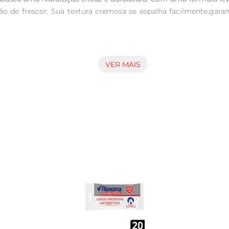
 de frescor. Sua textura cremosa se espalha facilmente,garan
em a hidratação intensa, ajudando a restaurar a umidade natu
mais viçosa e saudável. A fórmula foi desenvolvida para oferece
VER MAIS
ial Neutrogena duas vezes ao dia, pela manhã e à noite. Com a
s suaves até que o creme seja completamente absorvido. Este
vel.

al para uso prolongado. Sua embalagem prática facilita o ma
icamente testada, garantindo segurança e eficácia para o uso di