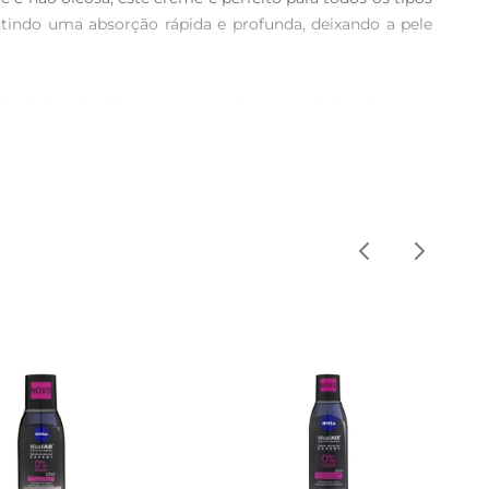
tindo uma absorção rápida e profunda, deixando a pele 
ral da pele. Com o uso regular, é possível notar uma 
r resultados visíveis, mantendo a pele hidratada ao longo 
 pele limpa e seca, espalhe uma quantidade adequada do 
 cuidado diário ajudará a manter a pele hidratada e 
nuseio e o armazenamento, tornandoo um item essencial 
ário.