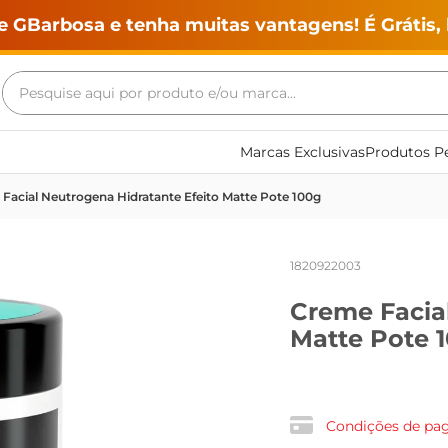
e GBarbosa e tenha muitas vantagens! É Grátis, 
Pesquise aqui por produto e/ou marca...
Termos mais buscados
Marcas Exclusivas
Produtos Pe
geladeira
Facial Neutrogena Hidratante Efeito Matte Pote 100g
maquina lavar
fogao
1820922003
café
Creme Facial
cerveja
Matte Pote 
frango
leite
vinho
Condições de p
leite pó