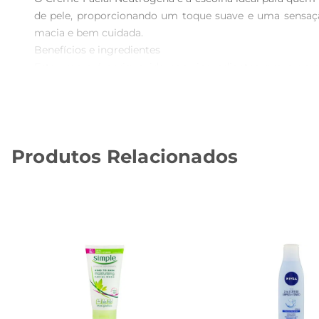
de pele, proporcionando um toque suave e uma sensação
macia e bem cuidada.

Benefícios e ingredientes  

Este creme é enriquecido com ingredientes que promov
melhora significativa na aparência da pele, que se torna 
do dia, mesmo em condições climáticas adversas.

Recomendações de uso  

Para obter os melhores resultados, aplique o creme fac
Produtos Relacionados
produto no rosto e no pescoço, realizando movimento
protegida, contribuindo para um aspecto radiante e saudá
Especificações do produto  

O Creme Facial Neutrogena vem em um pote de 100g, ide
na rotina de cuidados com a pele. A fórmula é dermatolog