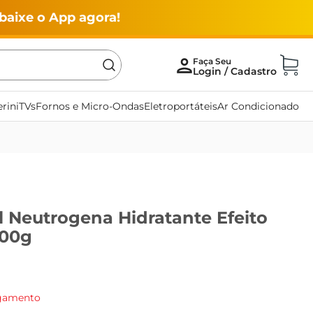
baixe o App agora!
rini
TVs
Fornos e Micro-Ondas
Eletroportáteis
Ar Condicionado
 Neutrogena Hidratante Efeito
100g
agamento