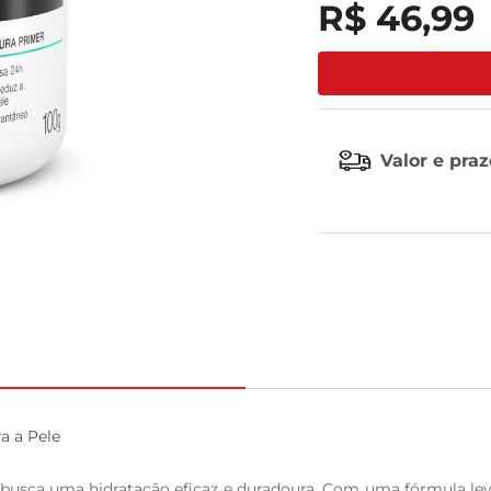
R$
46
,
99
celular
Valor e pra
 a Pele

usca uma hidratação eficaz e duradoura. Com uma fórmula leve 