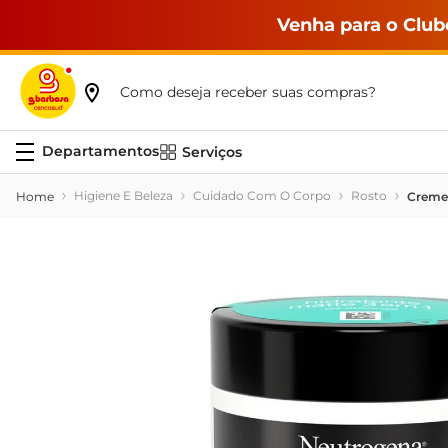
Venha para o Club
Como deseja receber suas compras?
Serviços
Higiene E Beleza
Cuidado Com O Corpo
Rosto
Creme 