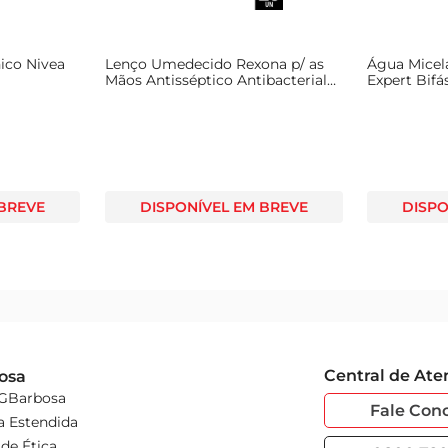
nico Nivea
Lenço Umedecido Rexona p/ as
Água Micela
Mãos Antisséptico Antibacterial
Expert Bifá
c/ 20 Unid
 BREVE
DISPONÍVEL EM BREVE
DISPO
Central de At
osa
 GBarbosa
Fale Con
a Estendida
de Ética