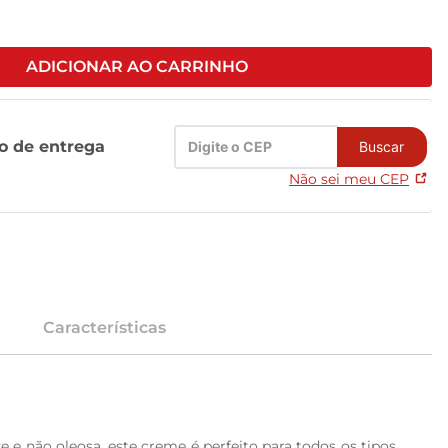
ADICIONAR AO CARRINHO
zo de entrega
Buscar
Não sei meu CEP
Características
e não oleosa, este creme é perfeito para todos os tipos 