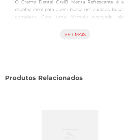
O Creme Dental OralB Menta Refrescante é a 
escolha ideal para quem busca um cuidado bucal 
completo. Com uma fórmula avançada, ele 
proporciona uma limpeza profunda, ajudando a 
remover a placa bacteriana e a prevenir cáries. 
VER MAIS
Seu uso diário contribui para um sorriso mais 
saudável e radiante, garantindo que sua higiene 
bucal esteja sempre em dia.

Frescor que Dura  

Uma das características marcantes deste creme 
Produtos Relacionados
dental é seu sabor de menta refrescante. Ao 
escovar os dentes, você sente uma explosão de 
frescor que permanece por muito mais tempo, 
proporcionando uma sensação agradável e 
revigorante. Essa experiência transforma a 
escovação em um momento prazeroso, fazendo 
com que você queira repetir diariamente.

Proteção e Cuidado  

Além de promover um hálito fresco, o Creme 