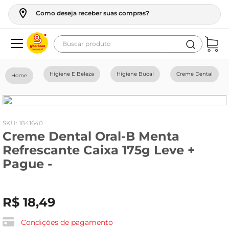
Como deseja receber suas compras?
Buscar produto
Termos mais buscados
Higiene E Beleza
Higiene Bucal
Creme Dental
geladeira
maquina lavar
fogao
:
1841640
Creme Dental Oral-B Menta
café
Refrescante Caixa 175g Leve +
cerveja
Pague -
frango
leite
R$
18
,
49
vinho
Condições de pagamento
celular