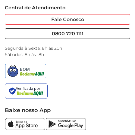
Trabalhe Conosco
Cartão GBarbosa
 Sabor: Menta Refrescante  

Central de Atendimento
Sobre Privacidade
Garantia Estendida
 Peso: 175g  

Portal do Fornecedo
Código de Ética
Fale Conosco
O Creme Dental OralB Menta Refrescante é mais 
Nossas Lojas
Serviços
do que um simples creme dental
Cencosud Media
Blog GBarbosa
0800 720 1111
Black Friday
Encarte do Dia
Segunda à Sexta: 8h às 20h
Sábados: 8h às 18h
Baixe nosso App