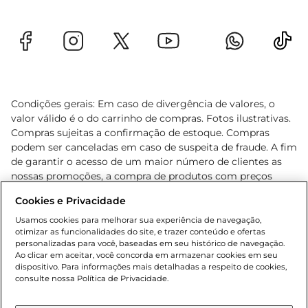
Condições gerais: Em caso de divergência de valores, o
valor válido é o do carrinho de compras. Fotos ilustrativas.
Compras sujeitas a confirmação de estoque. Compras
podem ser canceladas em caso de suspeita de fraude. A fim
de garantir o acesso de um maior número de clientes as
nossas promoções, a compra de produtos com preços
promocionais poderá ter sua quantidade limitada por
Cookies e Privacidade
cliente. Os preços, ofertas e condições são exclusivos para
o e-commerce e válidos durante o dia de hoje, podendo
Usamos cookies para melhorar sua experiência de navegação,
otimizar as funcionalidades do site, e trazer conteúdo e ofertas
sofrer alterações sem prévia notificação. Proibida a venda
personalizadas para você, baseadas em seu histórico de navegação.
de bebidas alcoólicas para menores de 18 anos, conforme
Ao clicar em aceitar, você concorda em armazenar cookies em seu
Lei n.º 8069/90, art. 81, inciso II (Estatuto da Criança e do
dispositivo. Para informações mais detalhadas a respeito de cookies,
Adolescente). Preços e condições exclusivos para o
consulte nossa Política de Privacidade.
www.gbarbosa.com.br
, podendo sofrer alterações sem
aviso prévio. O valor mínimo para as compras on-line é de