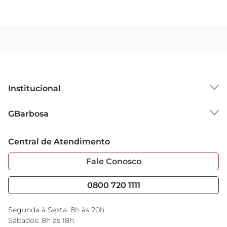
Institucional
Sobre o GBarbosa
GBarbosa
Grupo Cencosud
Trabalhe Conosco
Cartão GBarbosa
Central de Atendimento
Sobre Privacidade
Garantia Estendida
Portal do Fornecedo
Código de Ética
Fale Conosco
Nossas Lojas
Serviços
Cencosud Media
Blog GBarbosa
0800 720 1111
Black Friday
Encarte do Dia
Segunda à Sexta: 8h às 20h
Sábados: 8h às 18h