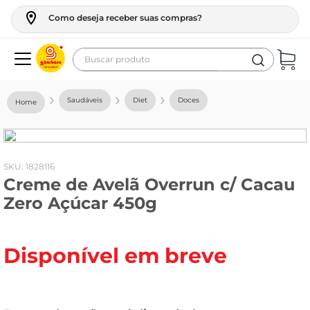
Como deseja receber suas compras?
Buscar produto
Termos mais buscados
Saudáveis
Diet
Doces
geladeira
maquina lavar
fogao
:
1828116
Creme de Avelã Overrun c/ Cacau
café
Zero Açúcar 450g
cerveja
frango
Disponível em breve
leite
vinho
leite pó