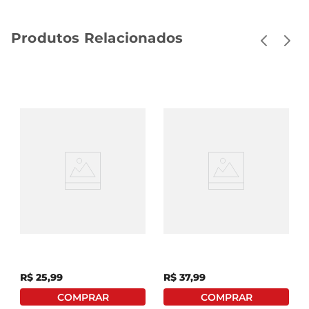
Produtos Relacionados
Bananada Bananafruti
Doce De Leite Linea S/
Zero Açúcar Nibs De
Açúcar Vidro 210g
Cacau 200g
R$
25
,
99
R$
37
,
99