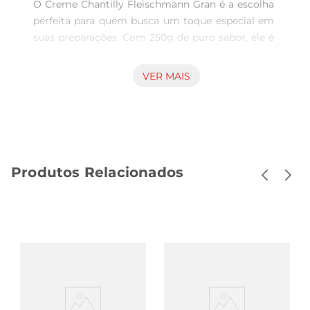
O Creme Chantilly Fleischmann Gran é a escolha 
perfeita para quem busca um toque especial em 
suas preparações. Com 250g de puro sabor, ele é 
idealpara coberturas de bolos, tortas, sobremesas 
e até mesmo para dar um novo ar a frutas 
VER MAIS
frescas. Sua textura leve e cremosa proporciona 
um acabamento sofisticado e delicioso, elevando 
suas receitas a um nível de apresentação que 
encanta a todos.

Fácil Preparo e Uso  

Produtos Relacionados
Este creme é extremamente prático e fácil de 
preparar. Basta seguir as instruções na 
embalagem para obter um chantilly aerado 
econsistente em poucos minutos. É uma opção 
que se adapta a diferentes ocasiões, desde festas 
de aniversário até um simples lanche da tarde. 
Com o Creme Chantilly Fleischmann, você pode 
surpreender seus convidados com sobremesas 
dignas de confeitaria, sem complicações.
