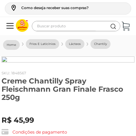
Como deseja receber suas compras?
Buscar produto
Termos mais buscados
Frios E Laticínios
Lácteos
Chantily
geladeira
maquina lavar
fogao
:
1848567
Creme Chantilly Spray
café
Fleischmann Gran Finale Frasco
cerveja
250g
frango
vinho
R$
45
,
99
leite
Condições de pagamento
tv