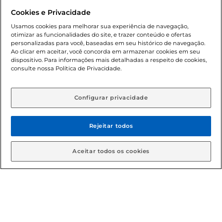
promocionais poderá ter sua quantidade limitada por
Cookies e Privacidade
cliente. Os preços, ofertas e condições são exclusivos para
o e-commerce e válidos durante o dia de hoje, podendo
Usamos cookies para melhorar sua experiência de navegação,
otimizar as funcionalidades do site, e trazer conteúdo e ofertas
sofrer alterações sem prévia notificação. Proibida a venda
personalizadas para você, baseadas em seu histórico de navegação.
de bebidas alcoólicas para menores de 18 anos, conforme
Ao clicar em aceitar, você concorda em armazenar cookies em seu
Lei n.º 8069/90, art. 81, inciso II (Estatuto da Criança e do
dispositivo. Para informações mais detalhadas a respeito de cookies,
Adolescente). Preços e condições exclusivos para o
consulte nossa Política de Privacidade.
www.gbarbosa.com.br
, podendo sofrer alterações sem
aviso prévio. O valor mínimo para as compras on-line é de
R$ 80,00.
Configurar privacidade
Rejeitar todos
© 2026 Copyright. Todos os direitos
reservados Gbarbosa.
Aceitar todos os cookies
Cencosud Brasil Comercial SA.CNPJ sob n° 39.346.861/0350-38 .
Sediada na Av. das Nações Unidas, 12.995, 21º andar, CEP:
04.578-000, Bairro Brooklin Paulista, na cidade de São Paulo -
SP.