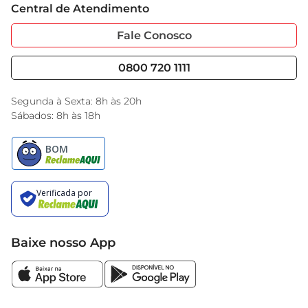
Central de Atendimento
Sobre Privacidade
Garantia Estendida
Portal do Fornecedo
Código de Ética
Fale Conosco
Nossas Lojas
Serviços
Cencosud Media
Blog GBarbosa
0800 720 1111
Black Friday
Encarte do Dia
Segunda à Sexta: 8h às 20h
Sábados: 8h às 18h
Baixe nosso App