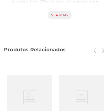
saboroso. Com 200g de pura cremosidade, ele é 
ideal para preparar desde receitas doces até 
salgadas, proporcionando um toque especial em 
VER MAIS
cada prato. Sua textura suave e sabor delicado 
fazem dele um aliado indispensável na hora de 
cozinhar ou preparar lanches.

Qualidade e Sabor em Cada Porção  

Produzido com ingredientes selecionados, o 
Produtos Relacionados
Cream Cheese Sabor  Vida garante um sabor 
autêntico e uma experiência gastronômica única. 
Ele é perfeito para ser utilizado em patês, 
recheios, molhos e até mesmo em sobremesas, 
como cheesecakes e tortas. A versatilidade desse 
cream cheese permite que você explore diversas 
combinações, tornando suas refeições ainda mais 
gostosas.

Sugestões de Uso  

Experimente adicionar o Cream Cheese Sabor  
Vida em suas receitas favoritas. Ele combina 