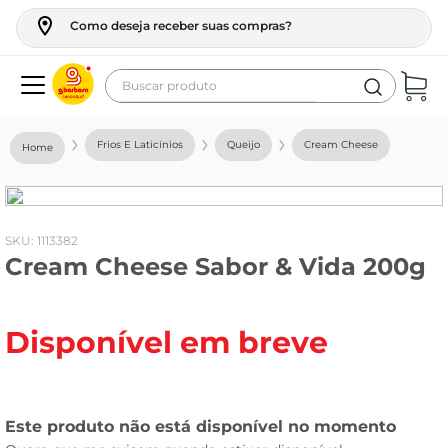
Como deseja receber suas compras?
Buscar produto
Termos mais buscados
Frios E Laticínios
Queijo
Cream Cheese
geladeira
maquina lavar
fogao
:
1113382
Cream Cheese Sabor & Vida 200g
café
cerveja
Disponível em breve
frango
leite
vinho
leite pó