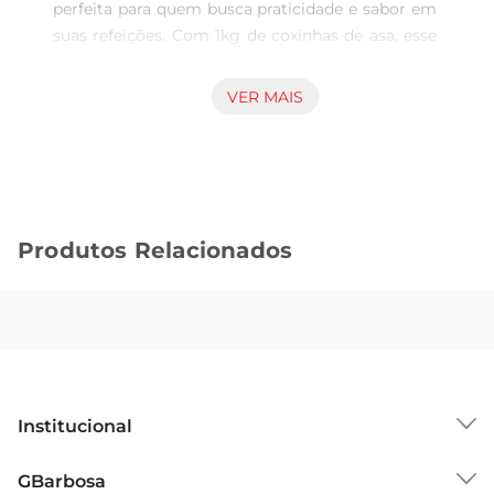
perfeita para quem busca praticidade e sabor em 
suas refeições. Com 1kg de coxinhas de asa, esse 
produto é ideal para preparar pratos deliciosos 
em família ou para receber amigos. A qualidade 
VER MAIS
Seara garante um sabor inconfundível, tornando 
cada mordida uma experiência única.

Qualidade e Sabor em Cada Peça  

As coxinhas de asa são cuidadosamente 
temperadas, proporcionandoum gosto irresistível 
Produtos Relacionados
que agrada a todos os paladares. O processo IQF 
Individual Quick Freezing assegura que cada 
coxinha mantenha suas características originais, 
como textura e sabor, mesmo após o 
congelamento. Isso significa que você pode 
desfrutar de um produto fresco e saboroso, 
sempre que desejar.

Institucional
Versatilidade na Cozinha  

Esse produto é extremamente versátil e pode ser 
Sobre o GBarbosa
GBarbosa
preparado de diversas formas. Seja assada, frita 