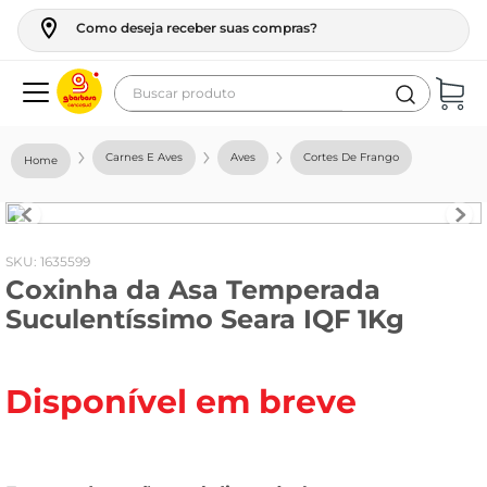
Como deseja receber suas compras?
Buscar produto
Termos mais buscados
Carnes E Aves
Aves
Cortes De Frango
geladeira
maquina lavar
fogao
:
1635599
Coxinha da Asa Temperada
café
Suculentíssimo Seara IQF 1Kg
cerveja
frango
Disponível em breve
leite
vinho
leite pó