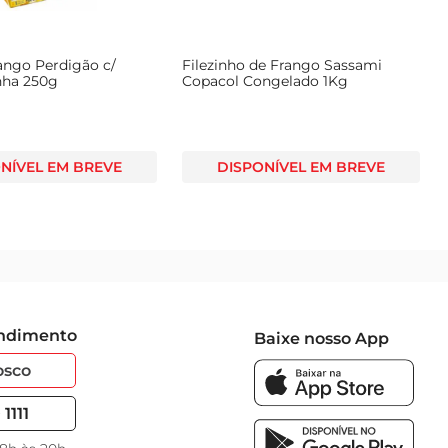
ango Perdigão c/
Filezinho de Frango Sassami
nha 250g
Copacol Congelado 1Kg
NÍVEL EM BREVE
DISPONÍVEL EM BREVE
endimento
Baixe nosso App
osco
1111