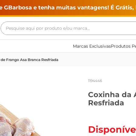
e GBarbosa e tenha muitas vantagens! É Grátis, 
Pesquise aqui por produto e/ou marca...
Termos mais buscados
Marcas Exclusivas
Produtos Pe
geladeira
 de Frango Asa Branca Resfriada
maquina lavar
fogao
1194446
café
Coxinha da 
cerveja
Resfriada
frango
leite
vinho
Disponíve
leite pó