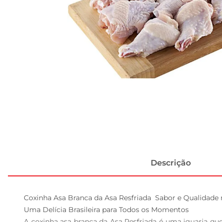
Descrição
Coxinha Asa Branca da Asa Resfriada  Sabor e Qualidade 
Uma Delícia Brasileira para Todos os Momentos  

A coxinha asa branca da Asa Resfriada é uma iguaria que t