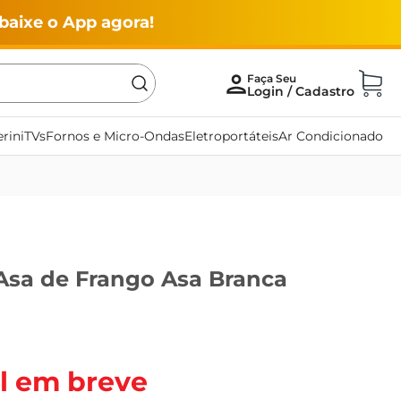
baixe o App agora!
rini
TVs
Fornos e Micro-Ondas
Eletroportáteis
Ar Condicionado
Asa de Frango Asa Branca
l em breve