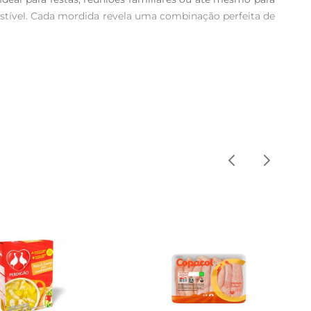
istível. Cada mordida revela uma combinação perfeita de 
 mesmo tempo leve e saboroso. A massa, elaborada com 
entre a crocância da massa e a maciez do frango faz da 
is tradicional ou assada para uma opção mais leve. Além 
picante, permitindo que cada pessoa personalize sua 
 sua necessidade. Com um sabor que remete às tradições 
um pouco do Brasil para sua mesa