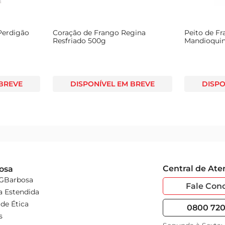
Perdigão
Coração de Frango Regina
Peito de Fr
Resfriado 500g
Mandioqui
 BREVE
DISPONÍVEL EM BREVE
DISPO
Central de At
osa
 GBarbosa
Fale Con
a Estendida
de Ética
0800 720 
s