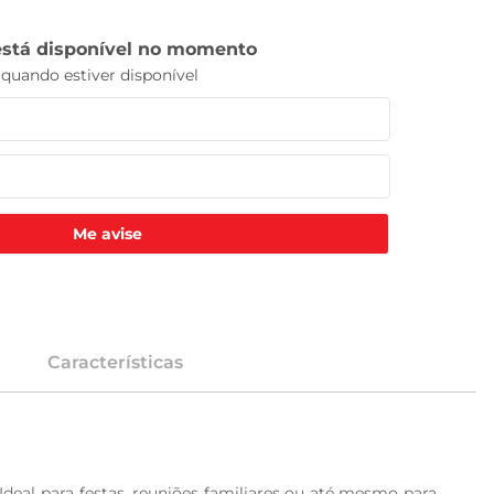
Me avise
Características
 Ideal para festas, reuniões familiares ou até mesmo para 