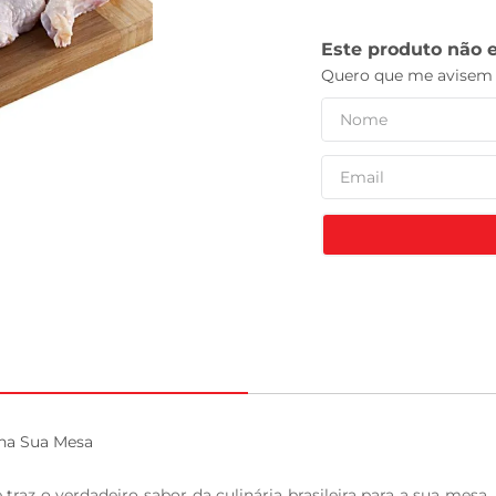
tv
na Sua Mesa

raz o verdadeiro sabor da culinária brasileira para a sua mesa.