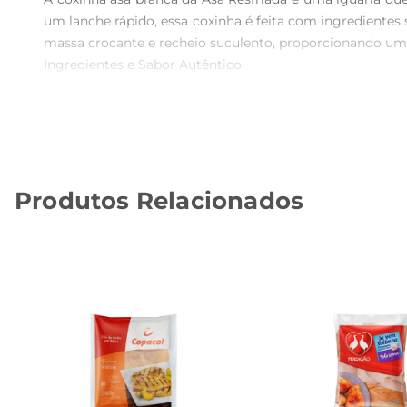
um lanche rápido, essa coxinha é feita com ingredientes
massa crocante e recheio suculento, proporcionando uma
Ingredientes e Sabor Autêntico  

Feita com frango de alta qualidade, a coxinha é temp
cuidado, é leve e possui uma textura que derrete na bo
coxinha uma escolha ideal para quem aprecia um lanche s
Versatilidade na Cozinha  

A coxinha asa branca é extremamente versátil e pode ser
Produtos Relacionados
disso, é uma excelente escolha para acompanhar molh
refeição de acordo com seu gosto.

Informações Técnicas  

A coxinha asa branca da Asa Resfriada é comercializada
brasileiras, é uma opção que se destaca pela qualidade e