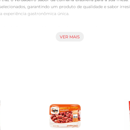
 selecionados, garantindo um produto de qualidade e sabor irres
 experiência gastronômica única.

erada de forma especial, resultando em um recheio que é ao
ca, complementando perfeitamente o recheio. Esse equilíbrio 
VER MAIS
aboroso e autêntico.

 servida de diversas maneiras. Pode ser frita para um sabor ma
os variados, como maionese temperada, ketchup ou um molho 
 em quilos, permitindo que você compre a quantidade ideal para
 pelo cuidado na sua produção. Experimente essa delícia e leve 