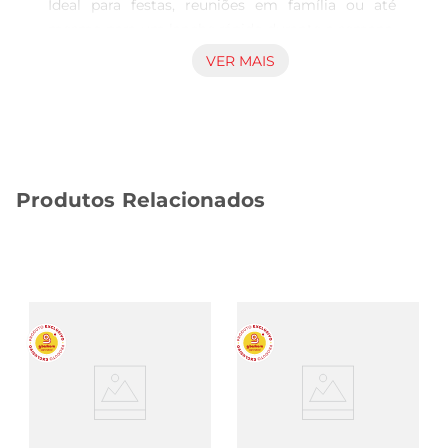
Ideal para festas, reuniões em família ou até 
mesmo para um lanche rápido durante a semana, 
essa iguaria é perfeita para agradar a todos os 
VER MAIS
paladares. Com um tempero especial que realça 
o sabor da carne, cada pedaço traz uma explosão 
de gostos que vai conquistar os amantes de 
frango.

Preparação e sabor inconfundíveis  

Produtos Relacionados
Preparada com ingredientes selecionados, a 
Coxinha da Asa Assado é assada até atingir o 
ponto ideal, garantindo uma textura crocante por 
fora e suculenta por dentro. O processo de assar 
realça o sabor natural do frango, tornando cada 
mordida uma experiência única. É uma 
alternativa saudável e saborosa para quem deseja 
saborear um prato que combina praticidade e 
qualidade.

Versatilidade na mesa  

Esse prato é extremamente versátil e pode ser 