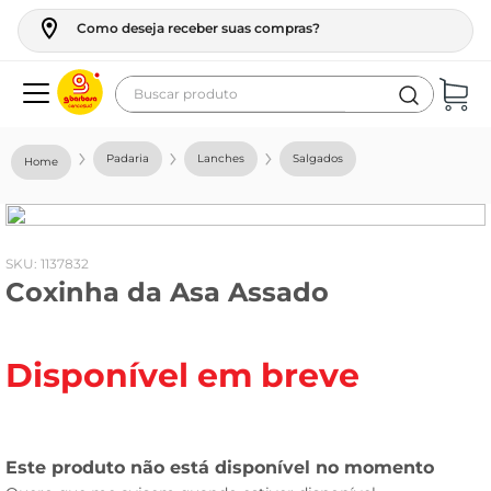
Como deseja receber suas compras?
Buscar produto
Termos mais buscados
Padaria
Lanches
Salgados
geladeira
maquina lavar
fogao
:
1137832
Coxinha da Asa Assado
café
cerveja
Disponível em breve
frango
vinho
leite
tv