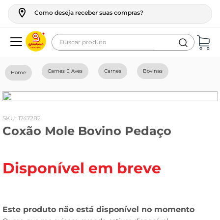
Como deseja receber suas compras?
Buscar produto
Termos mais buscados
Carnes E Aves
Carnes
Bovinas
geladeira
maquina lavar
fogao
:
1747282
Coxão Mole Bovino Pedaço
café
cerveja
Disponível em breve
frango
leite
vinho
leite pó