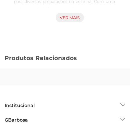
para diversas preparações na cozinha. Com uma 
textura aveludada e um sabor marcante, esse 
corte é excelente para assados, cozidos ou até 
VER MAIS
mesmo grelhados. Ao escolher o coxão mole, 
você garante pratos que agradam a todos os 
paladares, tornando suas refeições ainda mais 
especiais.

Versatilidade na cozinha  

Produtos Relacionados
Esse corte de carne é extremamente versátil e 
pode ser utilizado em uma variedade de pratos. 
Desde um delicioso estrogonofe até um 
suculento churrasco, o coxão molese adapta a 
diferentes modos de preparo, permitindo que 
você explore sua criatividade culinária. Além 
disso, sua maciez facilita o cozimento, fazendo 
Institucional
com que o tempo na cozinha seja otimizado.

Dicas de preparo  

Sobre o GBarbosa
GBarbosa
Para realçar o sabor do coxão mole, recomendase 
Grupo Cencosud
temperálo com ervas frescas e especiarias de sua 