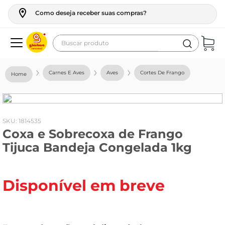
Como deseja receber suas compras?
Buscar produto
Termos mais buscados
Carnes E Aves
Aves
Cortes De Frango
geladeira
maquina lavar
fogao
:
1814535
Coxa e Sobrecoxa de Frango
café
Tijuca Bandeja Congelada 1kg
cerveja
frango
Disponível em breve
leite
vinho
leite pó