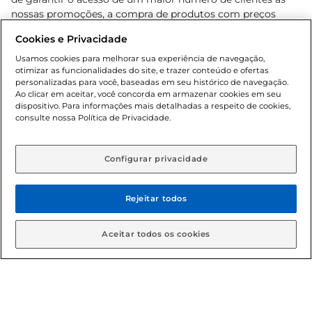
nossas promoções, a compra de produtos com preços
promocionais poderá ter sua quantidade limitada por
Cookies e Privacidade
cliente. Os preços, ofertas e condições são exclusivos para
o e-commerce e válidos durante o dia de hoje, podendo
Usamos cookies para melhorar sua experiência de navegação,
otimizar as funcionalidades do site, e trazer conteúdo e ofertas
sofrer alterações sem prévia notificação. Proibida a venda
personalizadas para você, baseadas em seu histórico de navegação.
de bebidas alcoólicas para menores de 18 anos, conforme
Ao clicar em aceitar, você concorda em armazenar cookies em seu
Lei n.º 8069/90, art. 81, inciso II (Estatuto da Criança e do
dispositivo. Para informações mais detalhadas a respeito de cookies,
Adolescente). Preços e condições exclusivos para o
consulte nossa Política de Privacidade.
www.gbarbosa.com.br
, podendo sofrer alterações sem
aviso prévio. O valor mínimo para as compras on-line é de
R$ 80,00.
Configurar privacidade
Rejeitar todos
© 2026 Copyright. Todos os direitos
reservados Gbarbosa.
Aceitar todos os cookies
Cencosud Brasil Comercial SA.CNPJ sob n° 39.346.861/0350-38 .
Sediada na Av. das Nações Unidas, 12.995, 21º andar, CEP: