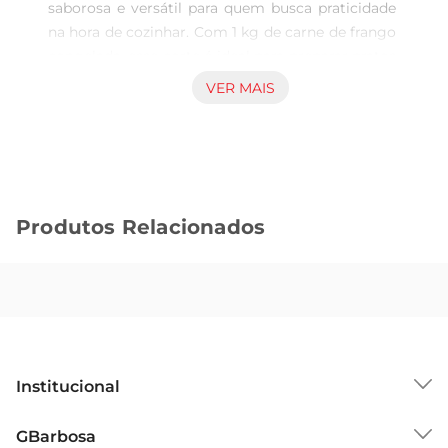
saborosa e versátil para quem busca praticidade 
na hora de cozinhar. Com 1 kg de carne de frango 
congelada, esse corte é ideal para preparar pratos 
que agradam a toda a família, desde assados 
VER MAIS
crocantes até ensopados suculentos. A qualidade 
da carne garanteum sabor marcante e uma 
textura macia, tornando suas refeições ainda 
mais especiais.

Qualidade e frescor  

Produtos Relacionados
Produzida com rigorosos padrões de qualidade, a 
coxa e sobrecoxa FGO Tijuca é congelada logo 
após o processamento, preservando seu frescor e 
nutrientes. Isso garante que você tenha sempre 
um produto seguro e saboroso à disposição, 
pronto para ser utilizado em suas receitas 
favoritas. Acarne é proveniente de aves criadas 
Institucional
com cuidados especiais, assegurando um 
produto de alta qualidade.

Sobre o GBarbosa
GBarbosa
Versatilidade na cozinha  
