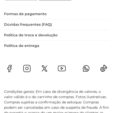
A embalagem de 1 kg é prática e facilita o 
armazenamento no congelador, permitindo que 
você tenha sempre à mão uma opção deliciosa 
Formas de pagamento
para suas refeições. O produto é ideal para quem 
busca uma alimentação saborosa e prática, sem 
Dúvidas frequentes (FAQ)
abrir mão da qualidade. 

Política de troca e devolução
Com a coxa e sobrecoxa FGO Tijuca, suas 
refeições ganham um novo sabor e praticidade, 
Política de entrega
tornando cada momento à mesa uma 
experiência única.
Condições gerais: Em caso de divergência de valores, o
valor válido é o do carrinho de compras. Fotos ilustrativas.
Compras sujeitas a confirmação de estoque. Compras
podem ser canceladas em caso de suspeita de fraude. A fim
de garantir o acesso de um maior número de clientes as