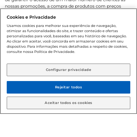
nossas promoções, a compra de produtos com preços
promocionais poderá ter sua quantidade limitada por
Cookies e Privacidade
cliente. Os preços, ofertas e condições são exclusivos para
o e-commerce e válidos durante o dia de hoje, podendo
Usamos cookies para melhorar sua experiência de navegação,
otimizar as funcionalidades do site, e trazer conteúdo e ofertas
sofrer alterações sem prévia notificação. Proibida a venda
personalizadas para você, baseadas em seu histórico de navegação.
de bebidas alcoólicas para menores de 18 anos, conforme
Ao clicar em aceitar, você concorda em armazenar cookies em seu
Lei n.º 8069/90, art. 81, inciso II (Estatuto da Criança e do
dispositivo. Para informações mais detalhadas a respeito de cookies,
Adolescente). Preços e condições exclusivos para o
consulte nossa Política de Privacidade.
www.gbarbosa.com.br
, podendo sofrer alterações sem
aviso prévio. O valor mínimo para as compras on-line é de
R$ 80,00.
Configurar privacidade
Rejeitar todos
© 2026 Copyright. Todos os direitos
reservados Gbarbosa.
Aceitar todos os cookies
Cencosud Brasil Comercial SA.CNPJ sob n° 39.346.861/0350-38 .
Sediada na Av. das Nações Unidas, 12.995, 21º andar, CEP: