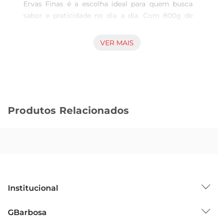
Ervas Finas é a escolha ideal para quem busca 
sabor e praticidade no dia a dia. Com 800g de 
carne suculenta, essa opção é perfeita para 
preparar pratos deliciosos e nutritivos, seja para 
VER MAIS
um almoço em família ou um jantar especial. O 
tempero especial com ervas finas realça o gosto 
natural do frango, proporcionando uma 
experiência gastronômica que agrada a todos.

Praticidade no preparo  

Produtos Relacionados
Com a coxa de frango Seara, você pode 
economizar tempo na cozinha. O produto já vem 
temperado, permitindo que você a prepare de 
maneira rápida e fácil. Basta seguir as instruções 
de cozimento, seja assando, grelhando ou 
fritando, e em poucos minutos você terá uma 
refeição saborosa pronta para ser servida. Essa 
Institucional
praticidade é ideal para quem tem uma 
rotinaagitada, mas não abre mão de uma 
Sobre o GBarbosa
GBarbosa
alimentação caseira e saborosa.
