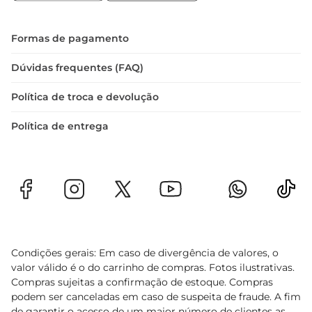
Especificações do produto  

 Peso: 800g  

 Tipo: Coxa de frango temperada  

Formas de pagamento
 Sabor: Ervas finas  

 Marca: Seara
Dúvidas frequentes (FAQ)
Política de troca e devolução
Política de entrega
Condições gerais: Em caso de divergência de valores, o
valor válido é o do carrinho de compras. Fotos ilustrativas.
Compras sujeitas a confirmação de estoque. Compras
podem ser canceladas em caso de suspeita de fraude. A fim
de garantir o acesso de um maior número de clientes as