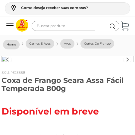
Como deseja receber suas compras?
Buscar produto
Termos mais buscados
Carnes E Aves
Aves
Cortes De Frango
geladeira
maquina lavar
fogao
:
1623558
Coxa de Frango Seara Assa Fácil
café
Temperada 800g
cerveja
frango
Disponível em breve
vinho
leite
tv