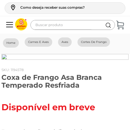
Como deseja receber suas compras?
Buscar produto
Termos mais buscados
Carnes E Aves
Aves
Cortes De Frango
geladeira
maquina lavar
fogao
:
1194578
Coxa de Frango Asa Branca
café
Temperado Resfriada
cerveja
frango
Disponível em breve
vinho
leite
tv