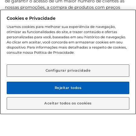
de garantir o acesso de um maior número de clientes as
nossas promoções, a compra de produtos com preços
promocionais poderá ter sua quantidade limitada por
Cookies e Privacidade
cliente. Os preços, ofertas e condições são exclusivos para
o e-commerce e válidos durante o dia de hoje, podendo
Usamos cookies para melhorar sua experiência de navegação,
otimizar as funcionalidades do site, e trazer conteúdo e ofertas
sofrer alterações sem prévia notificação. Proibida a venda
personalizadas para você, baseadas em seu histórico de navegação.
de bebidas alcoólicas para menores de 18 anos, conforme
Ao clicar em aceitar, você concorda em armazenar cookies em seu
Lei n.º 8069/90, art. 81, inciso II (Estatuto da Criança e do
dispositivo. Para informações mais detalhadas a respeito de cookies,
Adolescente). Preços e condições exclusivos para o
consulte nossa Política de Privacidade.
www.gbarbosa.com.br
, podendo sofrer alterações sem
aviso prévio. O valor mínimo para as compras on-line é de
R$ 80,00.
Configurar privacidade
Rejeitar todos
© 2026 Copyright. Todos os direitos
reservados Gbarbosa.
Aceitar todos os cookies
Cencosud Brasil Comercial SA.CNPJ sob n° 39.346.861/0350-38 .
Sediada na Av. das Nações Unidas, 12.995, 21º andar, CEP: