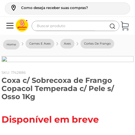
Como deseja receber suas compras?
Buscar produto
Termos mais buscados
Carnes E Aves
Aves
Cortes De Frango
geladeira
maquina lavar
fogao
:
1742886
Coxa c/ Sobrecoxa de Frango
café
Copacol Temperada c/ Pele s/
cerveja
Osso 1Kg
frango
leite
Disponível em breve
vinho
leite pó