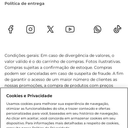
Política de entrega
Condições gerais: Em caso de divergência de valores, o
valor válido é o do carrinho de compras. Fotos ilustrativas.
Compras sujeitas a confirmação de estoque. Compras
podem ser canceladas em caso de suspeita de fraude. A fim
de garantir o acesso de um maior número de clientes as
nossas promoções, a compra de produtos com preços
promocionais poderá ter sua quantidade limitada por
Cookies e Privacidade
cliente. Os preços, ofertas e condições são exclusivos para
o e-commerce e válidos durante o dia de hoje, podendo
Usamos cookies para melhorar sua experiência de navegação,
otimizar as funcionalidades do site, e trazer conteúdo e ofertas
sofrer alterações sem prévia notificação. Proibida a venda
personalizadas para você, baseadas em seu histórico de navegação.
de bebidas alcoólicas para menores de 18 anos, conforme
Ao clicar em aceitar, você concorda em armazenar cookies em seu
Lei n.º 8069/90, art. 81, inciso II (Estatuto da Criança e do
dispositivo. Para informações mais detalhadas a respeito de cookies,
Adolescente). Preços e condições exclusivos para o