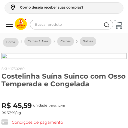
Como deseja receber suas compras?
Buscar produto
Termos mais buscados
Carnes E Aves
Carnes
Suínas
geladeira
maquina lavar
fogao
:
1750280
Costelinha Suína Suinco com Osso
café
Temperada e Congelada
cerveja
frango
R$
45
,
59
unidade
leite
(Aprox. 1.2Kg)
R$
37
,
99
/kg
vinho
Condições de pagamento
leite pó