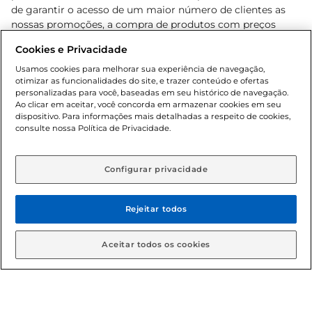
de garantir o acesso de um maior número de clientes as
nossas promoções, a compra de produtos com preços
promocionais poderá ter sua quantidade limitada por
Cookies e Privacidade
cliente. Os preços, ofertas e condições são exclusivos para
o e-commerce e válidos durante o dia de hoje, podendo
Usamos cookies para melhorar sua experiência de navegação,
otimizar as funcionalidades do site, e trazer conteúdo e ofertas
sofrer alterações sem prévia notificação. Proibida a venda
personalizadas para você, baseadas em seu histórico de navegação.
de bebidas alcoólicas para menores de 18 anos, conforme
Ao clicar em aceitar, você concorda em armazenar cookies em seu
Lei n.º 8069/90, art. 81, inciso II (Estatuto da Criança e do
dispositivo. Para informações mais detalhadas a respeito de cookies,
Adolescente). Preços e condições exclusivos para o
consulte nossa Política de Privacidade.
www.gbarbosa.com.br
, podendo sofrer alterações sem
aviso prévio. O valor mínimo para as compras on-line é de
R$ 80,00.
Configurar privacidade
Rejeitar todos
© 2026 Copyright. Todos os direitos
reservados Gbarbosa.
Aceitar todos os cookies
Cencosud Brasil Comercial SA.CNPJ sob n° 39.346.861/0350-38 .