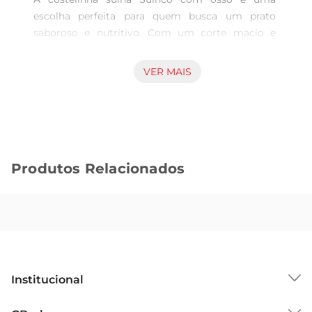
escolha perfeita para quem busca um prato 
saboroso e nutritivo. Com um corte macio e 
suculento, essa carne é ideal para preparar 
receitas que vão agradar toda a família. Seja em 
VER MAIS
um almoço especial ou em um jantar 
descontraído, a costelinha promete trazer um 
toque especial às suas refeições.

Versatilidade na Cozinha  

Esse produto é extremamente versátil e pode ser 
Produtos Relacionados
preparado de diversas formas. Seja assada, cozida 
ou grelhada, a costelinha suína se adapta a 
diferentes estilos de preparo, permitindo quevocê 
explore sua criatividade na cozinha. Experimente 
marinála com temperos de sua preferência ou 
acompanhála com molhos que realcem ainda 
mais seu sabor.

Institucional
Qualidade Garantida  

A Suinco é reconhecida pela qualidade de seus 
Sobre o GBarbosa