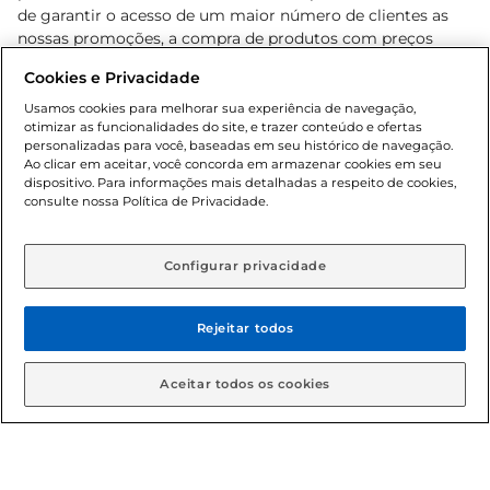
de garantir o acesso de um maior número de clientes as
nossas promoções, a compra de produtos com preços
promocionais poderá ter sua quantidade limitada por
Cookies e Privacidade
cliente. Os preços, ofertas e condições são exclusivos para
o e-commerce e válidos durante o dia de hoje, podendo
Usamos cookies para melhorar sua experiência de navegação,
otimizar as funcionalidades do site, e trazer conteúdo e ofertas
sofrer alterações sem prévia notificação. Proibida a venda
personalizadas para você, baseadas em seu histórico de navegação.
de bebidas alcoólicas para menores de 18 anos, conforme
Ao clicar em aceitar, você concorda em armazenar cookies em seu
Lei n.º 8069/90, art. 81, inciso II (Estatuto da Criança e do
dispositivo. Para informações mais detalhadas a respeito de cookies,
Adolescente). Preços e condições exclusivos para o
consulte nossa Política de Privacidade.
www.gbarbosa.com.br
, podendo sofrer alterações sem
aviso prévio. O valor mínimo para as compras on-line é de
R$ 80,00.
Configurar privacidade
Rejeitar todos
© 2026 Copyright. Todos os direitos
reservados Gbarbosa.
Aceitar todos os cookies
Cencosud Brasil Comercial SA.CNPJ sob n° 39.346.861/0350-38 .