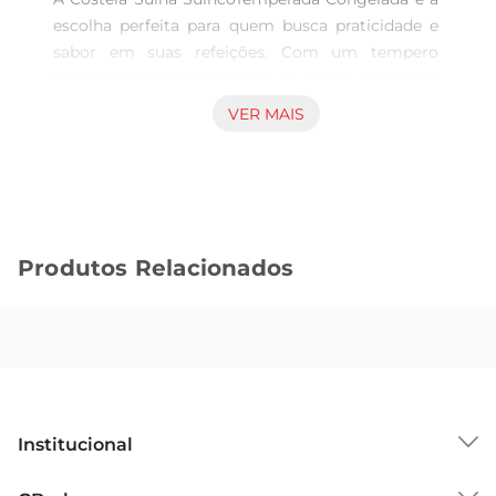
escolha perfeita para quem busca praticidade e 
sabor em suas refeições. Com um tempero 
especial que realça o gosto da carne, ela é ideal 
para preparar pratos que agradam a toda a 
VER MAIS
família. Seja em um almoço de domingo ou em 
um churrasco comamigos, essa costela promete 
ser o destaque da sua mesa.

Qualidade e Procedência  

Produzida com carne suína de alta qualidade, 
Produtos Relacionados
aCostela Suína Suinco é cuidadosamente 
selecionada para garantir um produto fresco e 
saboroso. O congelamento mantém todas as 
propriedades da carne, assegurando que você 
tenha sempre um ingrediente de primeira linha à 
disposição. A Suinco é reconhecida no mercado 
pela sua dedicação à qualidade e ao bemestar 
Institucional
animal, proporcionando um produto que você 
pode confiar.

Sobre o GBarbosa