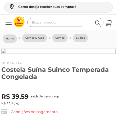
Como deseja receber suas compras?
Buscar produto
Termos mais buscados
Carnes E Aves
Carnes
Suínas
geladeira
maquina lavar
fogao
:
1828062
Costela Suína Suinco Temperada
café
Congelada
cerveja
frango
R$
39
,
59
unidade
leite
(Aprox. 1.2Kg)
R$
32
,
99
/kg
vinho
Condições de pagamento
leite pó