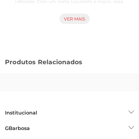
refeições. Com um corte suculento e macio, essa 
costela é perfeita para assados, grelhados ou 
cozidos, garantindo que cada prato seja uma 
VER MAIS
verdadeira experiência gastronômica. Ideal para 
reunir a famíliae amigos em torno de uma 
refeição especial, ela traz um toque de sabor que 
agrada a todos.

Preparação versátil e prática  

Produtos Relacionados
Esse produto é extremamente versátil, 
permitindo diversas formas de preparo. Seja no 
forno, na churrasqueira ou na panela, a Costela 
SuínaSadia se adapta a diferentes receitas e 
estilos de cozinha. Sua carne é rica em sabor, e ao 
ser cozida lentamente, ela se torna ainda mais 
macia, absorvendo todos os temperos e 
Institucional
acompanhamentos que você escolher. 
Experimente preparar com ervas frescas, 
Sobre o GBarbosa
GBarbosa
marinadas ou até mesmo com um molho 
Grupo Cencosud
barbecue para um toque especial.
