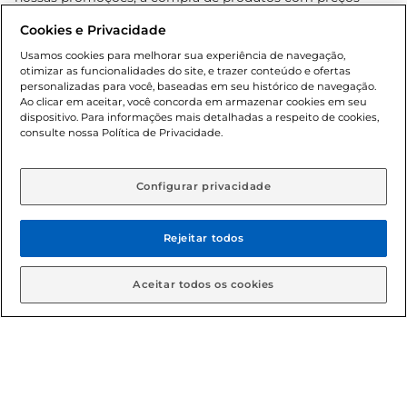
promocionais poderá ter sua quantidade limitada por
Cookies e Privacidade
cliente. Os preços, ofertas e condições são exclusivos para
o e-commerce e válidos durante o dia de hoje, podendo
Usamos cookies para melhorar sua experiência de navegação,
otimizar as funcionalidades do site, e trazer conteúdo e ofertas
sofrer alterações sem prévia notificação. Proibida a venda
personalizadas para você, baseadas em seu histórico de navegação.
de bebidas alcoólicas para menores de 18 anos, conforme
Ao clicar em aceitar, você concorda em armazenar cookies em seu
Lei n.º 8069/90, art. 81, inciso II (Estatuto da Criança e do
dispositivo. Para informações mais detalhadas a respeito de cookies,
Adolescente). Preços e condições exclusivos para o
consulte nossa Política de Privacidade.
www.gbarbosa.com.br
, podendo sofrer alterações sem
aviso prévio. O valor mínimo para as compras on-line é de
R$ 80,00.
Configurar privacidade
Rejeitar todos
© 2026 Copyright. Todos os direitos
reservados Gbarbosa.
Aceitar todos os cookies
Cencosud Brasil Comercial SA.CNPJ sob n° 39.346.861/0350-38 .
Sediada na Av. das Nações Unidas, 12.995, 21º andar, CEP:
04.578-000, Bairro Brooklin Paulista, na cidade de São Paulo -