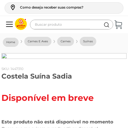
Como deseja receber suas compras?
Buscar produto
Termos mais buscados
Carnes E Aves
Carnes
Suínas
geladeira
maquina lavar
fogao
:
1447310
Costela Suína Sadia
café
cerveja
Disponível em breve
frango
leite
vinho
leite pó