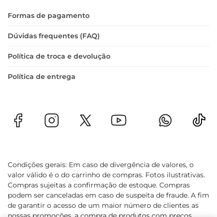
Especificações do produto  

Formas de pagamento
A Costela Suína Sadia é vendida em peso, 
permitindo que você escolha a quantidade ideal 
Dúvidas frequentes (FAQ)
para sua necessidade. Com essa flexibilidade, é 
Política de troca e devolução
possível preparar desde um jantar íntimo até um 
grandechurrasco. Aproveite a praticidade de ter 
Política de entrega
um produto de qualidade que se destaca em 
qualquer ocasião.
Condições gerais: Em caso de divergência de valores, o
valor válido é o do carrinho de compras. Fotos ilustrativas.
Compras sujeitas a confirmação de estoque. Compras
podem ser canceladas em caso de suspeita de fraude. A fim
de garantir o acesso de um maior número de clientes as
nossas promoções, a compra de produtos com preços