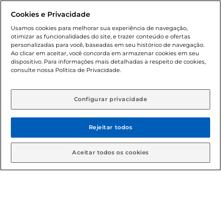
promocionais poderá ter sua quantidade limitada por
Cookies e Privacidade
cliente. Os preços, ofertas e condições são exclusivos para
o e-commerce e válidos durante o dia de hoje, podendo
Usamos cookies para melhorar sua experiência de navegação,
otimizar as funcionalidades do site, e trazer conteúdo e ofertas
sofrer alterações sem prévia notificação. Proibida a venda
personalizadas para você, baseadas em seu histórico de navegação.
de bebidas alcoólicas para menores de 18 anos, conforme
Ao clicar em aceitar, você concorda em armazenar cookies em seu
Lei n.º 8069/90, art. 81, inciso II (Estatuto da Criança e do
dispositivo. Para informações mais detalhadas a respeito de cookies,
Adolescente). Preços e condições exclusivos para o
consulte nossa Política de Privacidade.
www.gbarbosa.com.br
, podendo sofrer alterações sem
aviso prévio. O valor mínimo para as compras on-line é de
R$ 80,00.
Configurar privacidade
Rejeitar todos
© 2026 Copyright. Todos os direitos
reservados Gbarbosa.
Aceitar todos os cookies
Cencosud Brasil Comercial SA.CNPJ sob n° 39.346.861/0350-38 .
Sediada na Av. das Nações Unidas, 12.995, 21º andar, CEP:
04.578-000, Bairro Brooklin Paulista, na cidade de São Paulo -