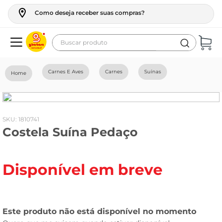
Como deseja receber suas compras?
Buscar produto
Termos mais buscados
Carnes E Aves
Carnes
Suínas
geladeira
maquina lavar
fogao
:
1810741
Costela Suína Pedaço
café
cerveja
Disponível em breve
frango
leite
vinho
leite pó