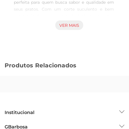
perfeita para quem busca sabor e qualidade em 
seus pratos. Com um corte suculento e bem 
marmorizado, essa costela é ideal para assados, 
grelhados ou cozidos. Seu sabor marcante e 
VER MAIS
textura macia garantem uma experiência 
gastronômica única, que vai agradar a todos os 
paladares.

Versatilidade na cozinha  

Esse corte de carne é extremamente versátil e 
Produtos Relacionados
pode ser preparado de diversas maneiras. Seja em 
um churrasco com amigos, um almoço em 
família ou até mesmo em um jantar especial, a 
Costela Suína Aurora Premiumse destaca como 
protagonista. Experimente marinála com 
temperos de sua preferência ou acompanhála 
com molhos saborosos para realçarainda mais 
Institucional
seu gosto.

Qualidade garantida  

Sobre o GBarbosa
GBarbosa
A Costela Suína Aurora Premium é proveniente 