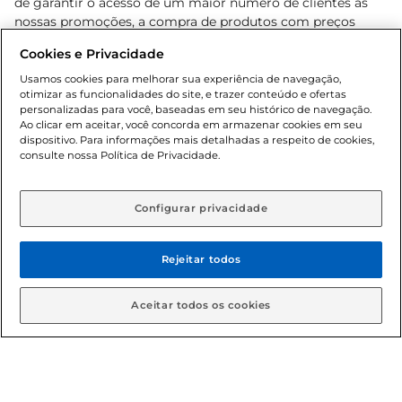
de garantir o acesso de um maior número de clientes as
nossas promoções, a compra de produtos com preços
promocionais poderá ter sua quantidade limitada por
Cookies e Privacidade
cliente. Os preços, ofertas e condições são exclusivos para
o e-commerce e válidos durante o dia de hoje, podendo
Usamos cookies para melhorar sua experiência de navegação,
otimizar as funcionalidades do site, e trazer conteúdo e ofertas
sofrer alterações sem prévia notificação. Proibida a venda
personalizadas para você, baseadas em seu histórico de navegação.
de bebidas alcoólicas para menores de 18 anos, conforme
Ao clicar em aceitar, você concorda em armazenar cookies em seu
Lei n.º 8069/90, art. 81, inciso II (Estatuto da Criança e do
dispositivo. Para informações mais detalhadas a respeito de cookies,
Adolescente). Preços e condições exclusivos para o
consulte nossa Política de Privacidade.
www.gbarbosa.com.br
, podendo sofrer alterações sem
aviso prévio. O valor mínimo para as compras on-line é de
R$ 80,00.
Configurar privacidade
Rejeitar todos
© 2026 Copyright. Todos os direitos
reservados Gbarbosa.
Aceitar todos os cookies
Cencosud Brasil Comercial SA.CNPJ sob n° 39.346.861/0350-38 .
Sediada na Av. das Nações Unidas, 12.995, 21º andar, CEP: