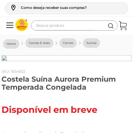
Como deseja receber suas compras?
Buscar produto
Termos mais buscados
Carnes E Aves
Carnes
Suínas
geladeira
maquina lavar
fogao
:
1834632
Costela Suína Aurora Premium
café
Temperada Congelada
cerveja
frango
Disponível em breve
leite
vinho
leite pó