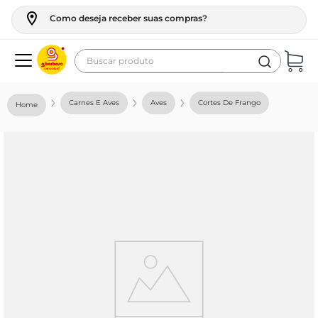
Como deseja receber suas compras?
Buscar produto
Termos mais buscados
Carnes E Aves
Aves
Cortes De Frango
geladeira
maquina lavar
fogao
café
cerveja
frango
leite
vinho
leite pó