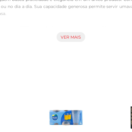
es ou no dia a dia. Sua capacidade generosa permite servir umav
a.

mericano 2010 é projetado para suportar o uso diário sem com
ção atraente. Além disso, suaresistência a riscos e impactos 
VER MAIS
de limpeza. Pode ser lavado à mão ou em máquina de lavar louças,
seja sempre agradável e higiênico.

e proporciona conforto ao segurar e beber. Com um design que
a opção que combina funcionalidade e estética, ideal para quem