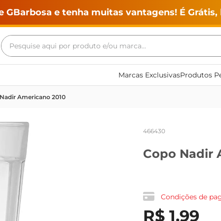
e GBarbosa e tenha muitas vantagens! É Grátis, 
Pesquise aqui por produto e/ou marca...
Termos mais buscados
Marcas Exclusivas
Produtos Pe
geladeira
Nadir Americano 2010
maquina lavar
fogao
466430
café
Copo Nadir 
cerveja
frango
leite
Condições de p
vinho
R$
1
,
99
leite pó