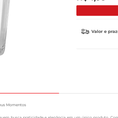
celular
Valor e pra
Seus Momentos

 quem busca praticidade e elegância em um único produto. Com 