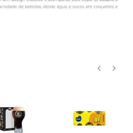
ariedade de bebidas, desde água e sucos até coquetéis e 
prometer sua integridade. A transparência do material 
garante que você possa desfrutar de momentos especiais 
 o que facilita a rotina na cozinha. Sua superfície lisa 
 favorece a ergonomia, ele se encaixa perfeitamente na 
 valoriza detalhes em sua mesa.