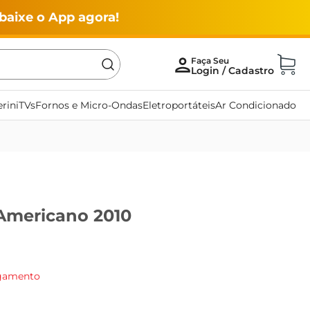
baixe o App agora!
rini
TVs
Fornos e Micro-Ondas
Eletroportáteis
Ar Condicionado
Americano 2010
agamento