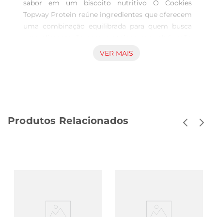
sabor em um biscoito nutritivo O Cookies 
Topway Protein reúne ingredientes que oferecem 
uma combinação equilibrada para quem busca 
uma alimentação com proteínas, sem abrir mão 
do sabor. Com 10 gramas de proteína, atende às 
VER MAIS
necessidades de quem deseja um aporte proteico 
no dia a dia, sem a inclusão de açúcar em sua 
formulação. Ideal para momentos em que é 
necessário um lanche rápido e nutritivo, aporta 
energia de forma conveniente. Características do 
Produtos Relacionados
produto e ingredientes Pensado para oferecer 
praticidade, o biscoito apresenta sabor de 
chocolate com a presença marcante davelã, 
trazendo uma opção saborosa para quem valoriza 
alimentos que contribuem paraa dieta diária. A 
ausência de açúcar reforça o foco em uma 
composição que pode ser incluída com equilíbrio 
em diferentes tipos de alimentação. 
Recomendado para consumo em ocasiões 