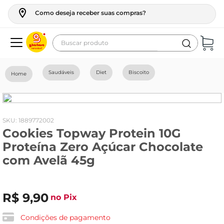
Como deseja receber suas compras?
Buscar produto
Termos mais buscados
Saudáveis
Diet
Biscoito
geladeira
maquina lavar
fogao
:
1889772002
Cookies Topway Protein 10G
café
Proteína Zero Açúcar Chocolate
cerveja
com Avelã 45g
frango
leite
R$
9
,
90
no Pix
vinho
Condições de pagamento
leite pó