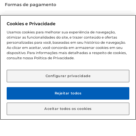
Formas de pagamento
Dúvidas frequentes (FAQ)
Cookies e Privacidade
Política de troca e devolução
Usamos cookies para melhorar sua experiência de navegação,
otimizar as funcionalidades do site, e trazer conteúdo e ofertas
Política de entrega
personalizadas para você, baseadas em seu histórico de navegação.
Ao clicar em aceitar, você concorda em armazenar cookies em seu
dispositivo. Para informações mais detalhadas a respeito de cookies,
consulte nossa Política de Privacidade.
Configurar privacidade
Rejeitar todos
Condições gerais: Em caso de divergência de valores, o
valor válido é o do carrinho de compras. Fotos ilustrativas.
Aceitar todos os cookies
Compras sujeitas a confirmação de estoque. Compras
podem ser canceladas em caso de suspeita de fraude. A fim
de garantir o acesso de um maior número de clientes as
nossas promoções, a compra de produtos com preços