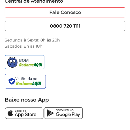
Central de Atendimento
Sobre Privacidade
Garantia Estendida
Portal do Fornecedo
Código de Ética
Fale Conosco
Nossas Lojas
Serviços
Cencosud Media
Blog GBarbosa
0800 720 1111
Black Friday
Encarte do Dia
Segunda à Sexta: 8h às 20h
Sábados: 8h às 18h
Baixe nosso App