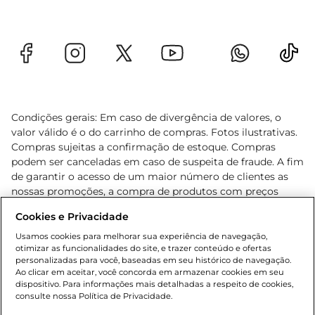
Condições gerais: Em caso de divergência de valores, o
valor válido é o do carrinho de compras. Fotos ilustrativas.
Compras sujeitas a confirmação de estoque. Compras
podem ser canceladas em caso de suspeita de fraude. A fim
de garantir o acesso de um maior número de clientes as
nossas promoções, a compra de produtos com preços
promocionais poderá ter sua quantidade limitada por
Cookies e Privacidade
cliente. Os preços, ofertas e condições são exclusivos para
o e-commerce e válidos durante o dia de hoje, podendo
Usamos cookies para melhorar sua experiência de navegação,
otimizar as funcionalidades do site, e trazer conteúdo e ofertas
sofrer alterações sem prévia notificação. Proibida a venda
personalizadas para você, baseadas em seu histórico de navegação.
de bebidas alcoólicas para menores de 18 anos, conforme
Ao clicar em aceitar, você concorda em armazenar cookies em seu
Lei n.º 8069/90, art. 81, inciso II (Estatuto da Criança e do
dispositivo. Para informações mais detalhadas a respeito de cookies,
Adolescente). Preços e condições exclusivos para o
consulte nossa Política de Privacidade.
www.gbarbosa.com.br
, podendo sofrer alterações sem