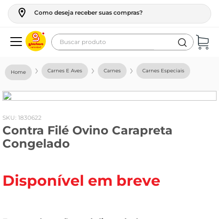
Como deseja receber suas compras?
Buscar produto
Termos mais buscados
Carnes E Aves
Carnes
Carnes Especiais
geladeira
maquina lavar
fogao
:
1830622
Contra Filé Ovino Carapreta
café
Congelado
cerveja
frango
Disponível em breve
vinho
leite
tv