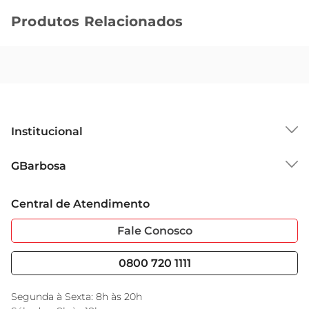
Produtos Relacionados
Institucional
Sobre o GBarbosa
GBarbosa
Grupo Cencosud
Trabalhe Conosco
Cartão GBarbosa
Central de Atendimento
Sobre Privacidade
Garantia Estendida
Portal do Fornecedo
Código de Ética
Fale Conosco
Nossas Lojas
Serviços
Cencosud Media
Blog GBarbosa
0800 720 1111
Black Friday
Encarte do Dia
Segunda à Sexta: 8h às 20h